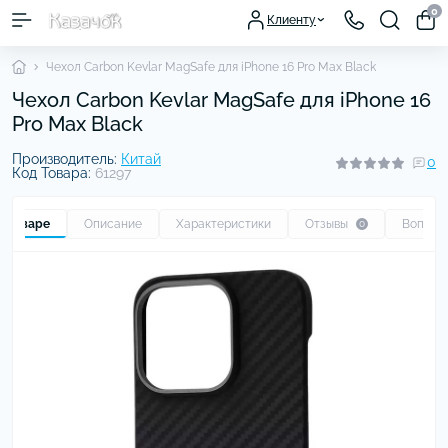
0
Клиенту
Чехол Carbon Kevlar MagSafe для iPhone 16 Pro Max Black
Чехол Carbon Kevlar MagSafe для iPhone 16
Pro Max Black
Производитель:
Китай
0
Код Товара:
61297
о товаре
Описание
Характеристики
Отзывы
Вопрос
0