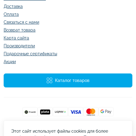
Доставка
Оплата
Связаться с нами
Возврат товара
Карта сайта
Производители
Подарочные сертификаты
Акции
Каталог товаров
Работает на
ocStore
Этот сайт использует файлы cookies для более
kazachok.com.ua © 2026