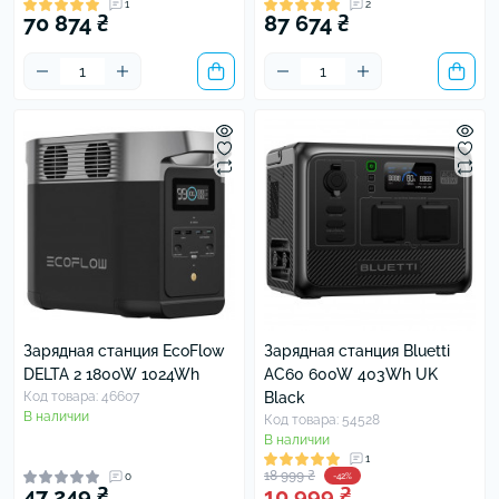
1
2
70 874 ₴
87 674 ₴
Зарядная станция EcoFlow
Зарядная станция Bluetti
DELTA 2 1800W 1024Wh
AC60 600W 403Wh UK
Код товара: 46607
Black
В наличии
Код товара: 54528
В наличии
1
18 999 ₴
0
-42%
47 249 ₴
10 999 ₴