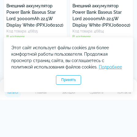
Внешний аккумулятор
Внешний аккумулятор
Power Bank Baseus Star
Power Bank Baseus Star
Lord 30000mAh 22.5W
Lord 20000mAh 22.5W
Display White (PPXJ060102)
Display White (PPXJ060002)
Код товара: 46815
Код товара: 46814
В наличии
В наличии
1
1
2 299 ₴
1 699 ₴
Этот сайт использует файлы cookies для более
комфортной работы пользователя. Продолжая
просмотр страниц сайта, вы соглашаетесь с
политикой использования файлов cookies.
Подробнее
Принять
0
0
Каталог
Главная
Закладки
Сравнить
Контакты