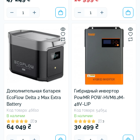
Дополнительная батарея
Гибридный инвертор
EcoFlow Delta 2 Max Extra
PowMR POW-HVM6.2M-
Battery
48V-LIP
Код товара: 46610
Код товара: 54654
В наличии
В наличии
3
3
64 049 ₴
30 499 ₴