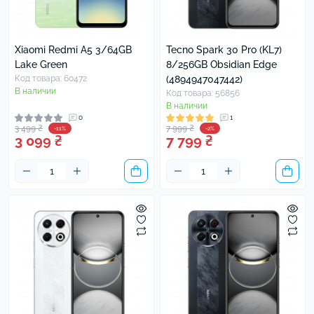
Xiaomi Redmi A5 3/64GB
Tecno Spark 30 Pro (KL7)
Lake Green
8/256GB Obsidian Edge
Код товара: 60472
(4894947047442)
В наличии
Код товара: 56856
В наличии
0
1
3 499 ₴
7 999 ₴
-11%
-2%
3 099 ₴
7 799 ₴