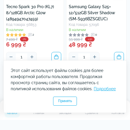
Tecno Spark 30 Pro (KL7)
Samsung Galaxy S25+
8/128GB Arctic Glow
12/512GB Silver Shadow
(4894947047459)
(SM-S936BZSGEUC)
Код товара: 56853
Код товара: 57096
В наличии
В наличии
2
0
7 499 ₴
55 999 ₴
-7%
-13%
6 999 ₴
48 999 ₴
Этот сайт использует файлы cookies для более
комфортной работы пользователя. Продолжая
просмотр страниц сайта, вы соглашаетесь с
политикой использования файлов cookies.
Подробнее
Принять
0
0
Каталог
Главная
Закладки
Сравнить
Контакты
Samsung Galaxy S25+
Samsung Galaxy S25+