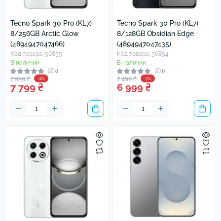
Tecno Spark 30 Pro (KL7)
Tecno Spark 30 Pro (KL7)
8/256GB Arctic Glow
8/128GB Obsidian Edge
(4894947047466)
(4894947047435)
Код товара: 56855
Код товара: 56854
В наличии
В наличии
0
0
7 999 ₴
7 499 ₴
-2%
-7%
7 799 ₴
6 999 ₴