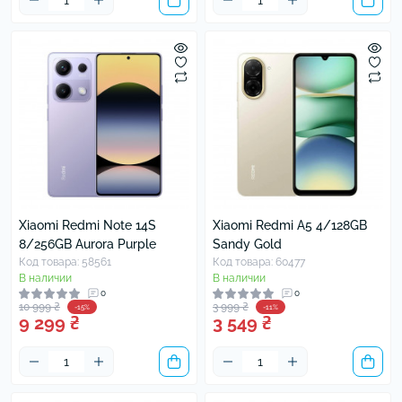
Xiaomi Redmi Note 14S
Xiaomi Redmi A5 4/128GB
8/256GB Aurora Purple
Sandy Gold
Код товара: 58561
Код товара: 60477
В наличии
В наличии
0
0
10 999 ₴
3 999 ₴
-15%
-11%
9 299 ₴
3 549 ₴