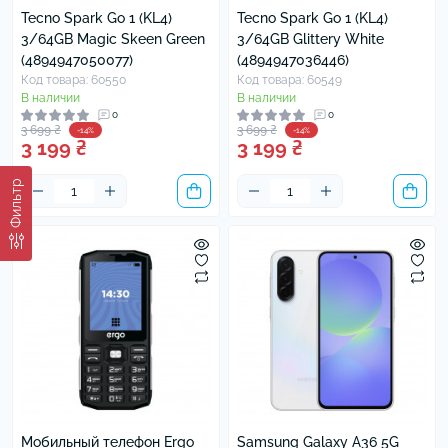
Tecno Spark Go 1 (KL4)
Tecno Spark Go 1 (KL4)
3/64GB Magic Skeen Green
3/64GB Glittery White
(4894947050077)
(4894947036446)
Код товара: 60550
Код товара: 60549
В наличии
В наличии
0
0
3 699 ₴
3 699 ₴
-14%
-14%
3 199 ₴
3 199 ₴
Фильтр
Мобильный телефон Ergo
Samsung Galaxy A36 5G