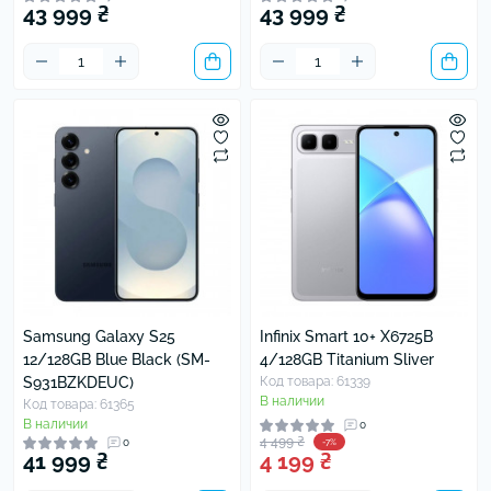
43 999 ₴
43 999 ₴
Samsung Galaxy S25
Infinix Smart 10+ X6725B
12/128GB Blue Black (SM-
4/128GB Titanium Sliver
S931BZKDEUC)
Код товара: 61339
В наличии
Код товара: 61365
В наличии
0
4 499 ₴
0
-7%
41 999 ₴
4 199 ₴