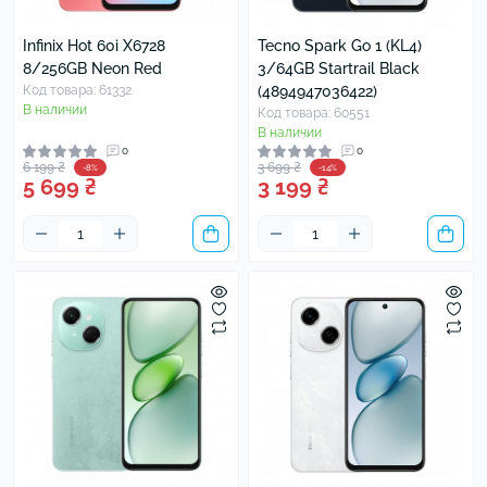
Infinix Hot 60i X6728
Tecno Spark Go 1 (KL4)
8/256GB Neon Red
3/64GB Startrail Black
Код товара: 61332
(4894947036422)
В наличии
Код товара: 60551
В наличии
0
0
6 199 ₴
3 699 ₴
-8%
-14%
5 699 ₴
3 199 ₴