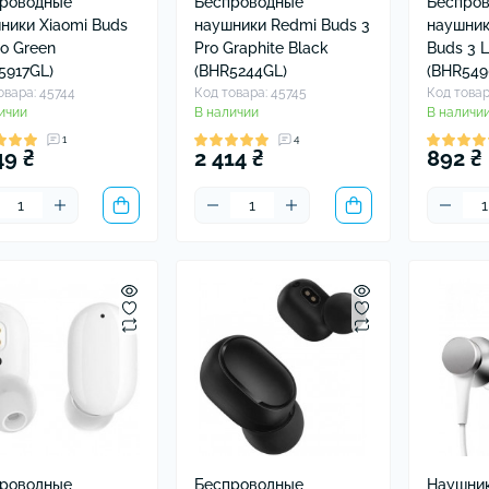
роводные
Беспроводные
Беспро
ники Xiaomi Buds
наушники Redmi Buds 3
наушник
ro Green
Pro Graphite Black
Buds 3 L
5917GL)
(BHR5244GL)
(BHR549
овара: 45744
Код товара: 45745
Код товар
ичии
В наличии
В наличи
1
4
49 ₴
2 414 ₴
892 ₴
роводные
Беспроводные
Наушник