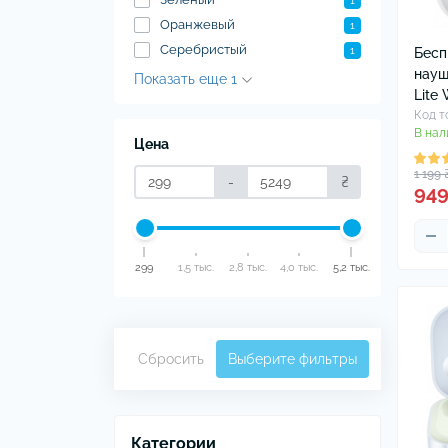
На
1
Оранжевый
Че
1
Серебристый
1
Бесп
науш
Показать еще 1
Lite
Код т
В нал
Цена
1 199 
-
₴
949
299
1,5 тыс.
2,8 тыс.
4,0 тыс.
5,2 тыс.
Сбросить
Выберите фильтры
Категории