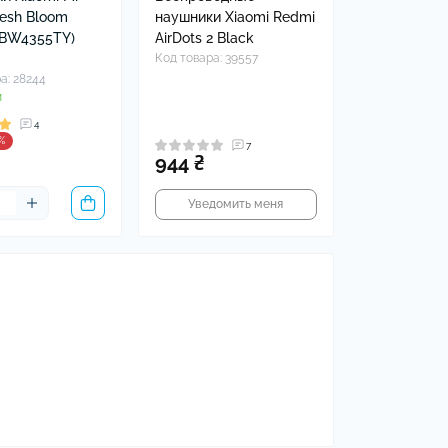
resh Bloom
наушники Xiaomi Redmi
ZBW4355TY)
AirDots 2 Black
Код товара: 39557
а: 28244
и
4
%
7
944 ₴
Уведомить меня