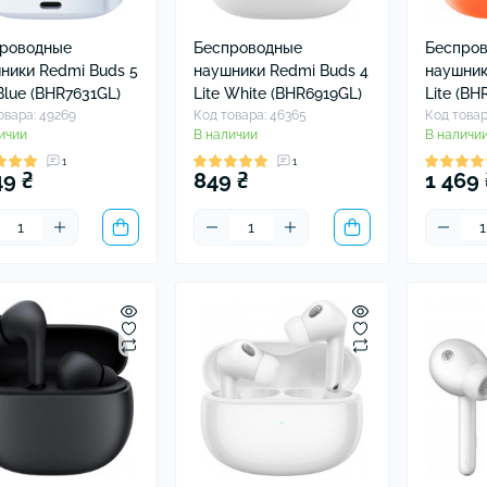
роводные
Беспроводные
Беспро
ники Redmi Buds 5
наушники Redmi Buds 4
наушник
Blue (BHR7631GL)
Lite White (BHR6919GL)
Lite (BH
овара: 49269
Код товара: 46365
Код товар
ичии
В наличии
В наличи
1
1
49 ₴
849 ₴
1 469 