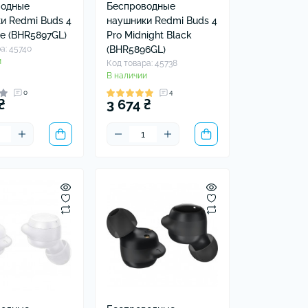
водные
Беспроводные
и Redmi Buds 4
наушники Redmi Buds 4
te (BHR5897GL)
Pro Midnight Black
а: 45740
(BHR5896GL)
и
Код товара: 45738
В наличии
0
4
₴
3 674 ₴