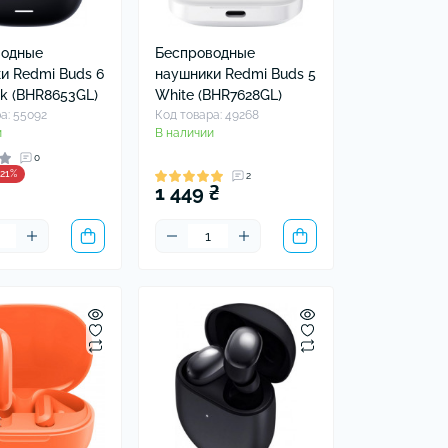
водные
Беспроводные
и Redmi Buds 6
наушники Redmi Buds 5
ck (BHR8653GL)
White (BHR7628GL)
а: 55092
Код товара: 49268
и
В наличии
0
-21%
2
1 449 ₴