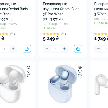
роводные
Беспроводные
Беспро
ники Redmi Buds 4
наушники Xiaomi Buds
наушник
ve Black
3T Pro White
3 White
6992GL)
(BHR5177GL)
Код товар
В наличи
овара: 49265
Код товара: 45743
ичии
В наличии
4
1
 ₴
5 249 ₴
1 749 