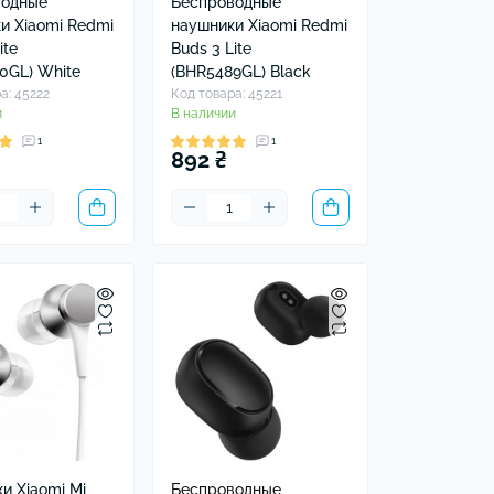
водные
Беспроводные
и Xiaomi Redmi
наушники Xiaomi Redmi
ite
Buds 3 Lite
0GL) White
(BHR5489GL) Black
а: 45222
Код товара: 45221
и
В наличии
1
1
892 ₴
и Xiaomi Mi
Беспроводные