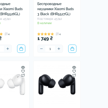
водные
Беспроводные
и Xiaomi Buds
наушники Xiaomi Buds
 (BHR5526GL)
3 Black (BHR5527GL)
а: 45741
Код товара: 45742
и
В наличии
4
4
₴
1 749 ₴