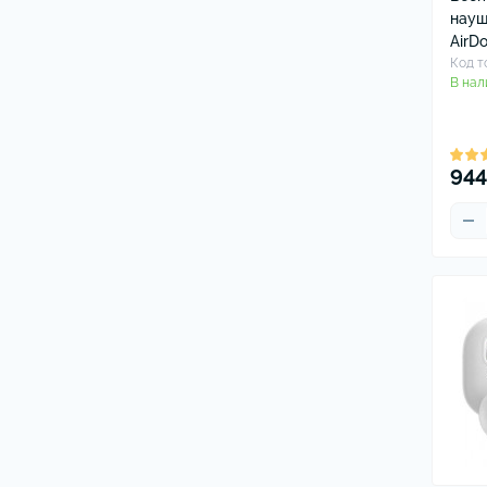
науш
AirDo
Код т
В нал
944