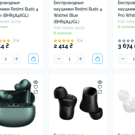
роводные
Беспроводные
Беспро
ники Redmi Buds 4
наушники Redmi Buds 4
наушник
e (BHR5846GL)
Wathet Blue
Pro Whi
овара: 45739
(BHR5847GL)
Код товар
ичии
В наличи
Код товара: 45737
В наличии
2
1
14 ₴
2 414 ₴
3 674 