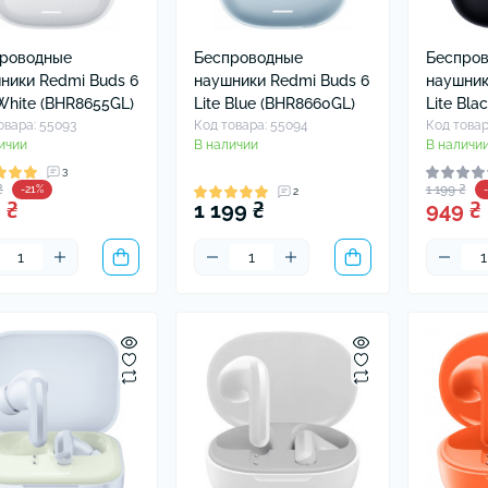
ушники Xiaomi
хлы для наушников
роводные
Беспроводные
Беспро
ники Redmi Buds 6
наушники Redmi Buds 6
наушник
 White (BHR8655GL)
Lite Blue (BHR8660GL)
Lite Bla
овара: 55093
Код товара: 55094
Код товар
ичии
В наличии
В наличи
3
₴
1 199 ₴
-21%
2
 ₴
1 199 ₴
949 ₴