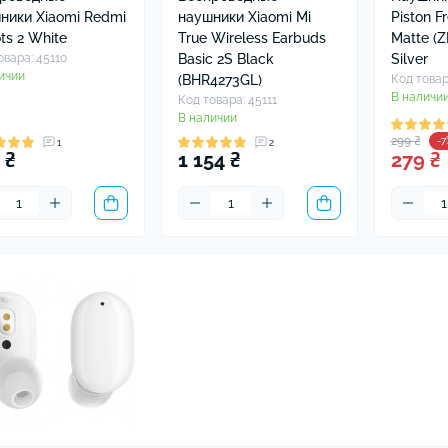
ники Xiaomi Redmi
наушники Xiaomi Mi
Piston F
ts 2 White
True Wireless Earbuds
Matte (
овара: 45110
Basic 2S Black
Silver
ичии
(BHR4273GL)
Код товар
В наличи
Код товара: 45111
В наличии
299 ₴
-7
1
2
 ₴
1 154 ₴
279 ₴