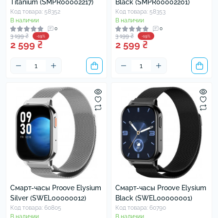
Titanium (SMPR00002217)
Black (SMPR00002201)
Код товара: 58352
Код товара: 58353
В наличии
В наличии
0
0
3 199 ₴
3 199 ₴
-19%
-19%
2 599 ₴
2 599 ₴
Смарт-часы Proove Elysium
Смарт-часы Proove Elysium
Silver (SWEL00000012)
Black (SWEL00000001)
Код товара: 60805
Код товара: 60790
В наличии
В наличии