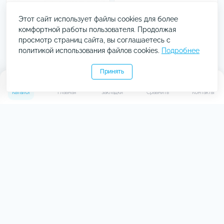
Этот сайт использует файлы cookies для более
комфортной работы пользователя. Продолжая
просмотр страниц сайта, вы соглашаетесь с
политикой использования файлов cookies.
Подробнее
Принять
0
0
Каталог
Главная
Закладки
Сравнить
Контакты
Смарт-часы Black Shark
Смарт-часы Black Shark
GS3 Green
GS3 Black
Код товара: 54046
Код товара: 54045
В наличии
В наличии
0
3
2 999 ₴
2 999 ₴