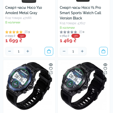
Смарт-часы Hoco Y10
Смарт-часы Hoco Y1 Pro
Amoled Metal Gray
Smart Sports Watch Call
Код товара: 47066
Version Black
В наличии
Код товара: 47617
В наличии
3
0
2 099 ₴
1 784 ₴
-19%
-18%
1 699 ₴
1 469 ₴