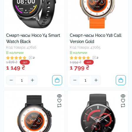
Смарт-часы Hoco Y4 Smart
Смарт-часы Hoco Y18 Call
Watch Black
Version Gold
Код товара: 47616
Код товара: 47065
В наличии
В наличии
2
2
1 878 ₴
1 994 ₴
-39%
-10%
1 149 ₴
1 799 ₴