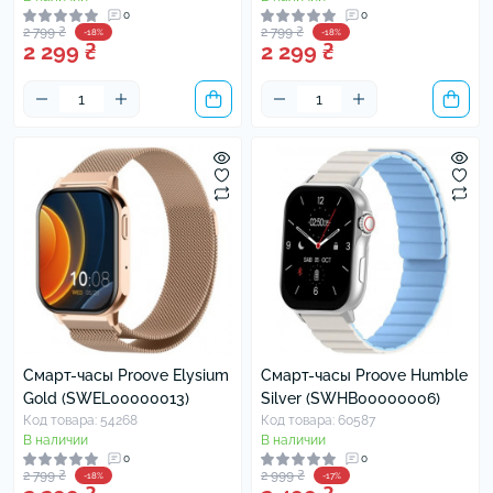
0
0
2 799 ₴
2 799 ₴
-18%
-18%
2 299 ₴
2 299 ₴
Смарт-часы Proove Elysium
Смарт-часы Proove Humble
Gold (SWEL00000013)
Silver (SWHB00000006)
Код товара: 54268
Код товара: 60587
В наличии
В наличии
0
0
2 799 ₴
2 999 ₴
-18%
-17%