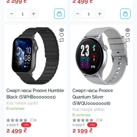
2 299 ₴
2 499 ₴
Смарт-часы Proove Humble
Смарт-часы Proove
Black (SWHB00000001)
Quantum Silver
Код товара: 54267
(SWQU00000006)
В наличии
Код товара: 48820
В наличии
0
0
2 999 ₴
2 499 ₴
-17%
-12%
2 499 ₴
2 199 ₴