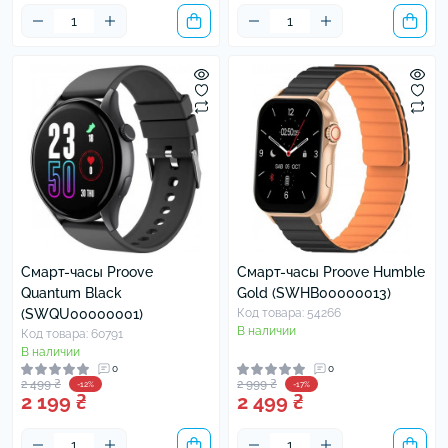
Смарт-часы Proove
Смарт-часы Proove Humble
Quantum Black
Gold (SWHB00000013)
(SWQU00000001)
Код товара: 54266
В наличии
Код товара: 60791
В наличии
0
0
2 499 ₴
2 999 ₴
-12%
-17%
2 199 ₴
2 499 ₴