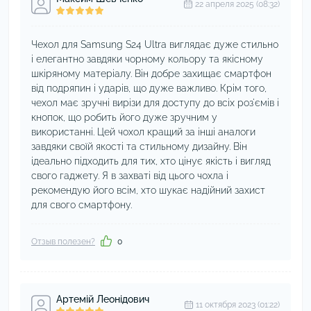
22 апреля 2025 (08:32)
Чехол для Samsung S24 Ultra виглядає дуже стильно
і елегантно завдяки чорному кольору та якісному
шкіряному матеріалу. Він добре захищає смартфон
від подряпин і ударів, що дуже важливо. Крім того,
чехол має зручні вирізи для доступу до всіх роз'ємів і
кнопок, що робить його дуже зручним у
використанні. Цей чохол кращий за інші аналоги
завдяки своїй якості та стильному дизайну. Він
ідеально підходить для тих, хто цінує якість і вигляд
свого гаджету. Я в захваті від цього чохла і
рекомендую його всім, хто шукає надійний захист
для свого смартфону.
Отзыв полезен?
0
Артемій Леонідович
11 октября 2023 (01:22)