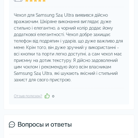
Чехол для Samsung S24 Ultra виявився дійсно
вражаючим. Шкіряне виконання виглядає дуже
стильно і елегантно, а чорний колір додає йому
додаткової елегантності. Чехол добре захищає
телефон від подряпин і ударів, що дуже важливо для
мене. Крім того, він дуже зручний у використанні -
всі кнопки та порти легко доступні, а сам чехол має
приємну на дотик текстуру. Я дійсно задоволений
цим чохлом і рекомендую його всім власникам
Samsung S24 Ultra, які шукають якісний і стильний
захист для свого пристрою.
Отзыв полезен?
0
Вопросы и ответы