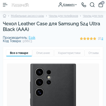
0
Клиенту
Мобильные аксессуары
Чехлы для телефонов
Чехлы для теле
Чехол Leather Case для Samsung S24 Ultra
Black (AAA)
Производитель:
Epik
2
Код Товара:
56803
Все о товаре
Описание
Характеристики
Отзывы
2