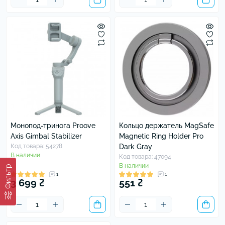
Монопод-тринога Proove
Кольцо держатель MagSafe
Axis Gimbal Stabilizer
Magnetic Ring Holder Pro
Код товара: 54278
Dark Gray
В наличии
Код товара: 47094
В наличии
Фильтр
1
1
3 699 ₴
551 ₴