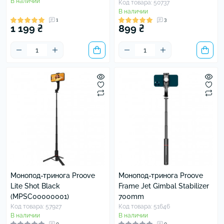
В наличии
Код товара: 50737
В наличии
1
3
1 199 ₴
899 ₴
Монопод-тринога Proove
Монопод-тринога Proove
Lite Shot Black
Frame Jet Gimbal Stabilizer
(MPSC00000001)
700mm
Код товара: 57927
Код товара: 51646
В наличии
В наличии
0
0