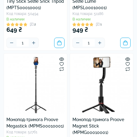
Tiny Stick Selfie Srick Tripod
Selfie Lume
(MPTS00010001)
(MPSL00010001)
Код товара: 50494
Код товара: 51186
В наличии
В наличии
2
1
649 ₴
949 ₴
Монопод-тринога Proove
Монопод-тринога Proove
Megastick (MPMS00010001)
Magnet Stick
Код товара: 52761
(MPMG00010001)