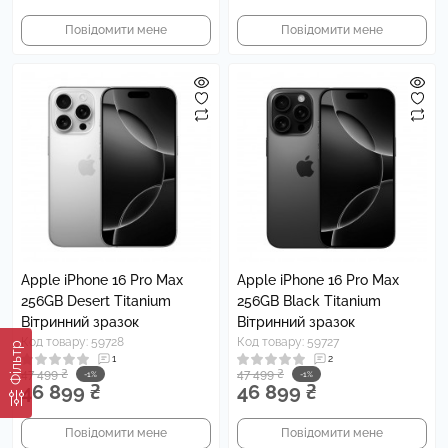
Повідомити мене
Повідомити мене
Apple iPhone 16 Pro Max
Apple iPhone 16 Pro Max
256GB Desert Titanium
256GB Black Titanium
Вітринний зразок
Вітринний зразок
Код товару: 59728
Код товару: 59727
Фільтр
1
2
47 499 ₴
47 499 ₴
-1%
-1%
46 899 ₴
46 899 ₴
Повідомити мене
Повідомити мене