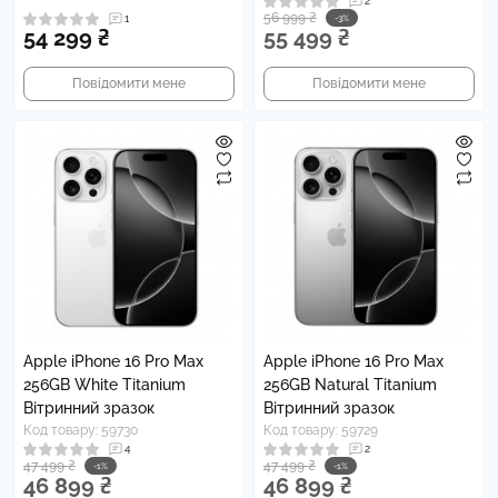
2
56 999 ₴
1
-3%
54 299 ₴
55 499 ₴
Повідомити мене
Повідомити мене
Apple iPhone 16 Pro Max
Apple iPhone 16 Pro Max
256GB White Titanium
256GB Natural Titanium
Вітринний зразок
Вітринний зразок
Код товару: 59730
Код товару: 59729
4
2
47 499 ₴
47 499 ₴
-1%
-1%
46 899 ₴
46 899 ₴