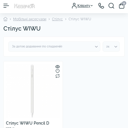
0
Клієнту
Мобільні аксесуари
Стілус
Стілус WIWU
Стілус WIWU
Стілус WIWU Pencil D