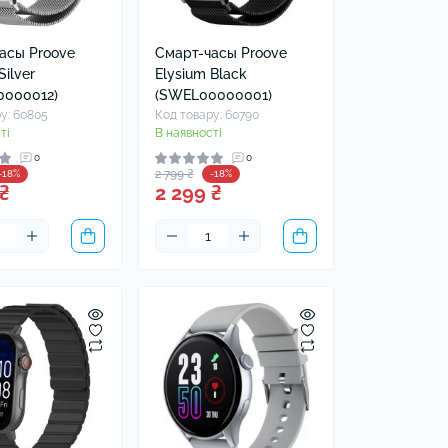
асы Proove
Смарт-часы Proove
Silver
Elysium Black
000012)
(SWEL00000001)
у: 60805
Код товару: 60790
ті
В наявності
0
0
2 799 ₴
-18%
-18%
₴
2 299 ₴