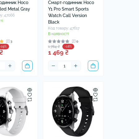
одинник Hoco
Смарт-годинник Hoco
led Metal Gray
Y1 Pro Smart Sports
у: 47066
Watch Call Version
ті
Black
Код товару: 47617
В наявності
3
0
1 784 ₴
-19%
-18%
₴
1 469 ₴