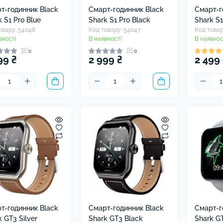
т-годинник Black
Смарт-годинник Black
Смарт-г
k S1 Pro Blue
Shark S1 Pro Black
Shark S1
овару: 54048
Код товару: 54047
Код товар
вності
В наявності
В наявнос
0
0
99 ₴
2 999 ₴
2 499 
т-годинник Black
Смарт-годинник Black
Смарт-г
k GT3 Silver
Shark GT3 Black
Shark GT