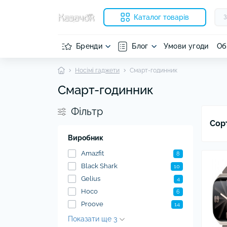
Каталог товарів
Бренди
Блог
Умови угоди
Об
Носімі гаджети
Смарт-годинник
Ноу
Чох
Нав
Очи
Sa
Смарт-годинник
Нав
Чох
Нав
Фільтр
Чох
Нав
iPh
Сор
Нав
Чох
Виробник
На
Pixe
Нав
Amazfit
8
Нав
Black Shark
10
Нав
Gelius
4
Нав
Hoco
6
Нав
Proove
14
Нав
Показати ще 3