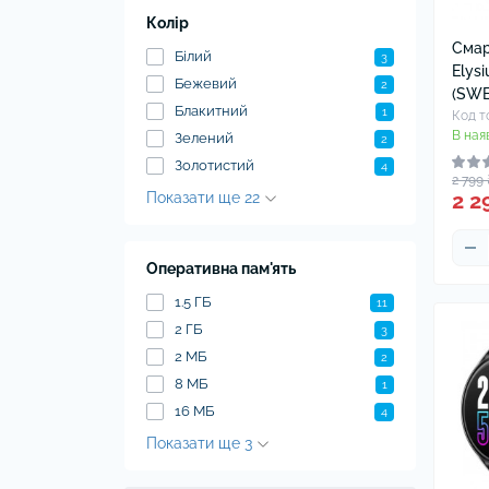
Колір
Смар
Білий
3
Elys
Бежевий
2
(SWE
Блакитний
1
Код т
В ная
Зелений
2
Золотистий
4
2 799 
2 2
Показати ще 22
Оперативна пам'ять
1.5 ГБ
11
2 ГБ
3
2 МБ
2
8 МБ
1
16 МБ
4
Показати ще 3