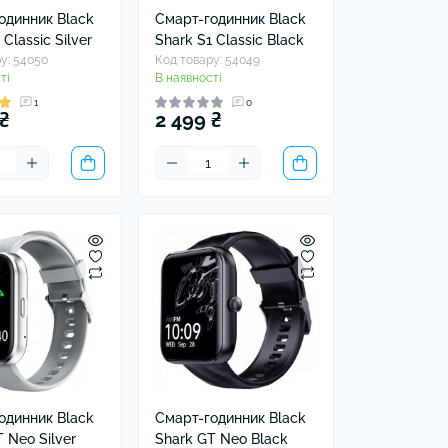
одинник Black
Смарт-годинник Black
 Classic Silver
Shark S1 Classic Black
у: 54050
Код товару: 54049
ті
В наявності
1
0
₴
2 499 ₴
одинник Black
Смарт-годинник Black
 Neo Silver
Shark GT Neo Black