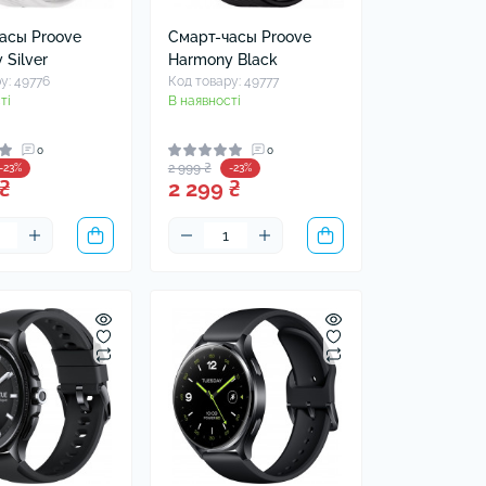
асы Proove
Смарт-часы Proove
 Silver
Harmony Black
у: 49776
Код товару: 49777
ті
В наявності
0
0
2 999 ₴
-23%
-23%
₴
2 299 ₴