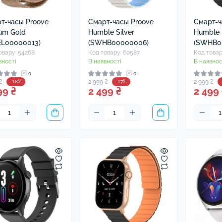
т-часы Proove
Смарт-часы Proove
Смарт-ч
ium Gold
Humble Silver
Humble 
L00000013)
(SWHB00000006)
(SWHB0
овару: 54268
Код товару: 60587
Код товар
вності
В наявності
В наявнос
0
0
₴
2 999 ₴
2 999 ₴
-18%
-17%
99 ₴
2 499 ₴
2 499 