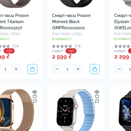
ушники Xiaomi
ли для навушників
т-часы Proove
Смарт-часы Proove
Смарт-ч
nt Titanium
Moment Black
Elysium 
R00002217)
(SMPR00002201)
(SWEL00
овару: 58352
Код товару: 58353
Код товар
вності
В наявності
В наявнос
0
0
₴
3 199 ₴
2 799 ₴
-19%
-19%
99 ₴
2 599 ₴
2 299 