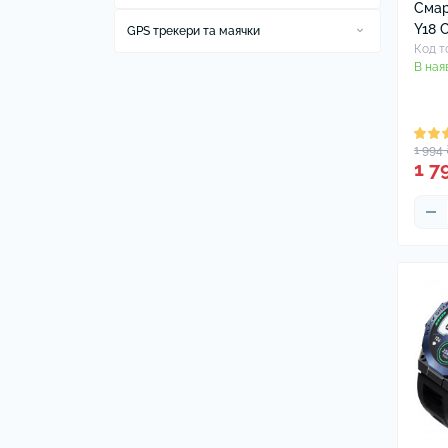
насадки
Смар
Кліматична техніка
Y18 C
Зубні щітки електричні та
GPS трекери та маячки
Очищувачі повітря
Кухонна техніка
насадки Oral-B
Код т
Аксесуари до GPS трекерів та маячок
В ная
Кухонні комбайни та машини
Прибирання
Пилососи
1 994 
1 7