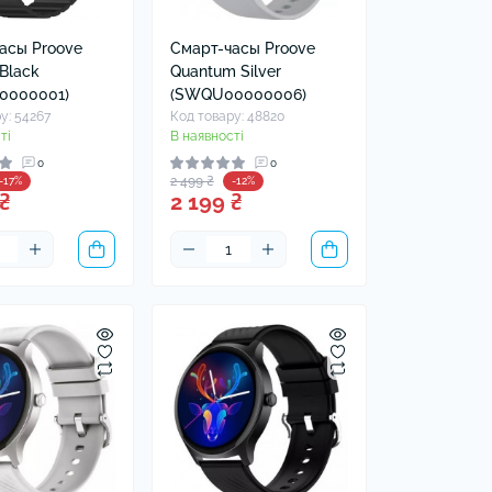
асы Proove
Смарт-часы Proove
Black
Quantum Silver
0000001)
(SWQU00000006)
у: 54267
Код товару: 48820
ті
В наявності
0
0
2 499 ₴
-17%
-12%
₴
2 199 ₴