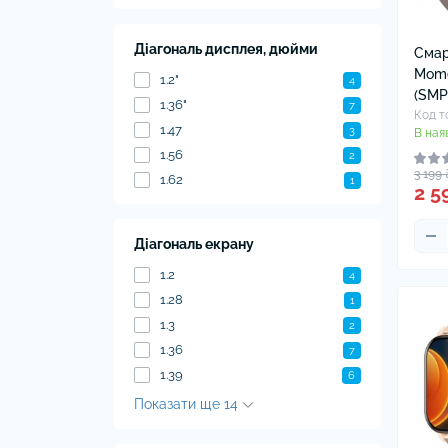
Нав
Чох
Діагональ дисплея, дюйми
Смар
Mome
1.2"
4
(SMP
1.36"
7
Код т
1.47
3
В ная
1.56
2
3 199 
1.62
1
2 5
Діагональ екрану
1.2
4
1.28
1
1.3
2
1.36
7
1.39
6
Показати ще 14