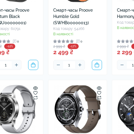
т-часы Proove
Смарт-часы Proove
Смарт-ч
tum Black
Humble Gold
Harmony
QU00000001)
(SWHB00000013)
Код товар
В наявнос
овару: 60791
Код товару: 54266
вності
В наявності
0
0
 ₴
2 999 ₴
2 999 ₴
-12%
-17%
99 ₴
2 499 ₴
2 299 