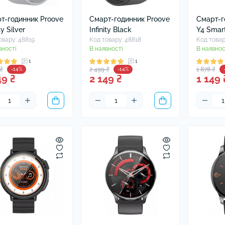
т-годинник Proove
Смарт-годинник Proove
Смарт-г
ty Silver
Infinity Black
Y4 Smar
овару: 48819
Код товару: 48818
Код товар
вності
В наявності
В наявнос
1
1
 ₴
2 499 ₴
1 878 ₴
-14%
-14%
49 ₴
2 149 ₴
1 149 