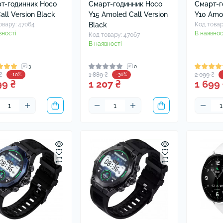
т-годинник Hoco
Смарт-годинник Hoco
Смарт-г
all Version Black
Y15 Amoled Call Version
Y10 Amo
овару: 47064
Black
Код товар
вності
В наявнос
Код товару: 47067
В наявності
3
0
₴
1 889 ₴
2 099 ₴
-10%
-36%
99 ₴
1 207 ₴
1 699 