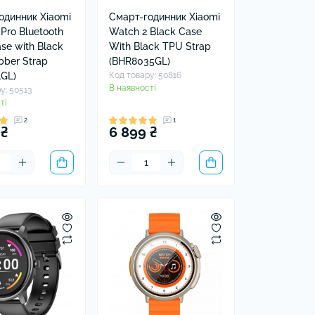
одинник Xiaomi
Смарт-годинник Xiaomi
Pro Bluetooth
Watch 2 Black Case
se with Black
With Black TPU Strap
bber Strap
(BHR8035GL)
1GL)
Код товару: 50816
В наявності
у: 50513
ті
2
1
 ₴
6 899 ₴