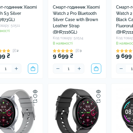
т-годинник Xiaomi
Смарт-годинник Xiaomi
Смарт-г
h S3 Silver
Watch 2 Pro Bluetooth
Watch 2 
7873GL)
Silver Case with Brown
Black Ca
овару: 50511
Leather Strap
Fluororu
вності
(BHR7216GL)
(BHR721
Код товару: 50514
Код товар
В наявності
В наявнос
2
3
99 ₴
9 699 ₴
9 699