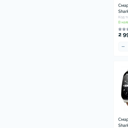
Смар
Shar
Код т
В ная
2 9
Смар
Shar