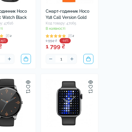
одинник Hoco
Смарт-годинник Hoco
t Watch Black
Y18 Call Version Gold
у: 47616
Код товару: 47065
ті
В наявності
2
2
1 994 ₴
-39%
-10%
₴
1 799 ₴