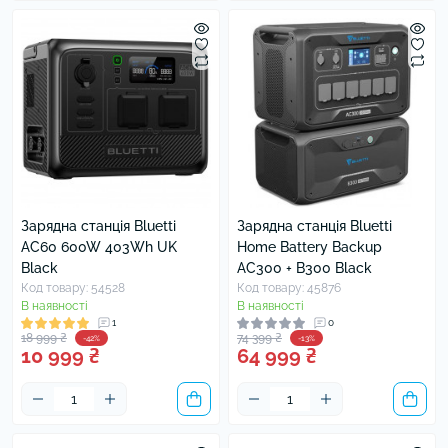
Зарядна станція Bluetti
Зарядна станція Bluetti
AC60 600W 403Wh UK
Home Battery Backup
Black
AC300 + B300 Black
Код товару: 54528
Код товару: 45876
В наявності
В наявності
1
0
18 999 ₴
74 399 ₴
-42%
-13%
10 999 ₴
64 999 ₴