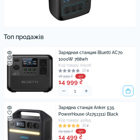
Топ продажів
Зарядная станция Bluetti AC70
1000W 768wh
Код товару: 60506
0
18 999 ₴
-21%
14 999 ₴
Зарядна станція Anker 535
PowerHouse (A1751311) Black
Код товару: 45855
2
29 999 ₴
-52%
14 499 ₴