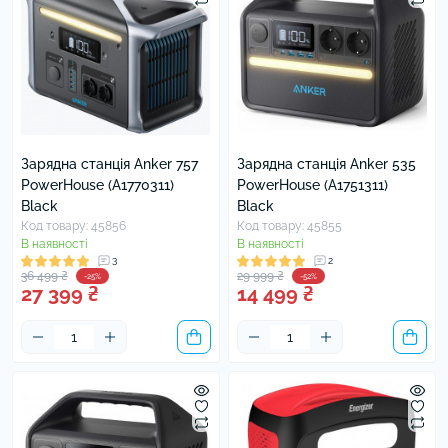
Зарядна станція Anker 757
Зарядна станція Anker 535
PowerHouse (A1770311)
PowerHouse (A1751311)
Black
Black
Код товару: 45856
Код товару: 45855
В наявності
В наявності
3
2
36 499 ₴
29 999 ₴
-25%
-52%
27 399 ₴
14 499 ₴