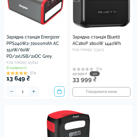
Зарядна станція Energizer
Зарядна станція Bluetti
PPS240W2-72000mAh AC
AC180P 1800W 1440Wh
150W/60W
Код товару: 53403
PD/2xUSB/2xDC Grey
Код товару: 45842
В наявності
1
1
49 999 ₴
-32%
13 649 ₴
33 999 ₴
Повідомити мене