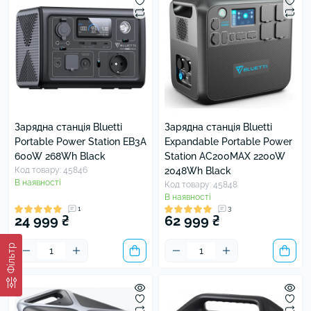
Зарядна станція Bluetti
Зарядна станція Bluetti
Portable Power Station EB3A
Expandable Portable Power
600W 268Wh Black
Station AC200MAX 2200W
Код товару: 45846
2048Wh Black
В наявності
Код товару: 45848
В наявності
1
3
24 999 ₴
62 999 ₴
Фільтр