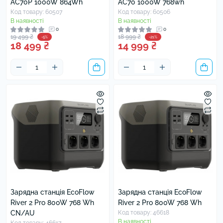
AC70P 1000W 864Wh
AC70 1000W 768wh
Код товару: 60507
Код товару: 60506
В наявності
В наявності
0
0
19 499 ₴
18 999 ₴
-5%
-21%
18 499 ₴
14 999 ₴
Зарядна станція EcoFlow
Зарядна станція EcoFlow
River 2 Pro 800W 768 Wh
River 2 Pro 800W 768 Wh
CN/AU
Код товару: 46618
В наявності