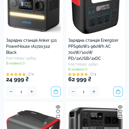
Зарядна станція Anker 521
Зарядна станція Energizer
PowerHouse (A1720311)
PPS960W1-960Wh AC
Black
700W/100W
Код товару: 45854
PD/2xUSB/2xDC
В наявності
Код товару: 45841
В наявності
1
3
24 999 ₴
62 999 ₴