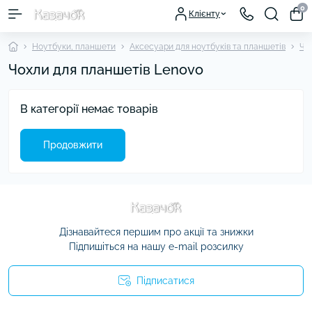
0
Клієнту
Ноутбуки, планшети
Аксесуари для ноутбуків та планшетів
Чо
Чохли для планшетів Lenovo
В категорії немає товарів
Продовжити
Дізнавайтеся першим про акції та знижки
Підпишіться на нашу e-mail розсилку
Підписатися
Умови угоди