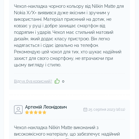
Чехол-накладка чорного кольору від Nilkin Matte для
Nokia X/X+ виявився дуже якісним і зручним у
використанні. Матеріал приємний на дотик, не
ковзає у руці і добре захищає смартфон від
подряпин і ударів. Чехол має стильний матовий
дизайн, який додає класу пристрою. Він легко
надягається і сідає ідеально на телефон.
Рекомендую цей чохол для тих, хто шукає надійний
захист для свого смартфону, не втрачаючи при
цьому вигляду і стилю.
Відгук був корисний?
0
Артемій Леонідович
25 серпня 2023 (16:11)
Чехол-накладка Nilkin Matte виконаний з
високоякісного матеріалу, що забезпечує надійний