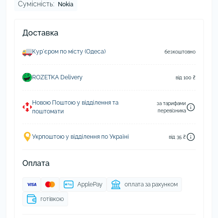
Сумісність:
Nokia
Доставка
Курʼєром по місту (Одеса)
безкоштовно
ROZETKA Delivery
від 100 ₴
Новою Поштою у відділення та
за тарифами
поштомати
перевізника
Укрпоштою у відділення по Україні
від 35 ₴
Оплата
ApplePay
оплата за рахунком
готівкою