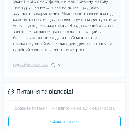
захист мого смартфона. Він має приємну матову
текстуру, яка не слизька на дотик, що додає
зручності використанню. Чехол має точні вирізи під
камеру та порти, що дозволяє зручно користуватися
усіма функціями смартфона. Я задоволений якістю і
зовнішнім виглядом цього чохла, він кращий за
більшість аналогів завдяки своїй міцності та
стильному дизайну. Рекомендую для тих, хто шукає
надійний захист для свого пристрою.
Відгук був корисний?
0
Питання та відповіді
Додайте питання, і ми відповімо найближчим часом.
+ Додати питання