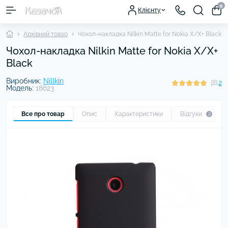
0
Клієнту
Архівний товар
Чохол-накладка Nilkin Matte for Nokia X/X+ Black
Чохол-накладка Nilkin Matte for Nokia X/X+
Black
Виробник:
Nillkin
2
Модель:
18623
Все про товар
Опис
Характеристики
Відгуки
2