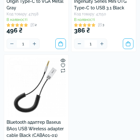
Origin Type-C to VGA Metal
Ingenuity Series Mini OTG
Gray
Type-C to USB 3.1 Black
Код товару: 47158
Код товару: 47150
В наявності
В наявності
2
3
496 ₴
386 ₴
Bluetooth адаптер Baseus
BA01 USB Wireless adapter
cable Black (CABA01-01)