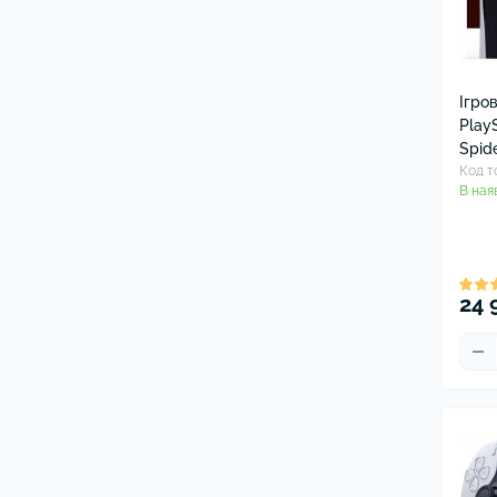
Ігро
PlayS
Spid
Код т
В ная
24 