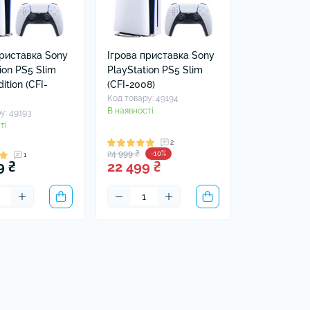
приставка Sony
Ігрова приставка Sony
ion PS5 Slim
PlayStation PS5 Slim
dition (CFI-
(CFI-2008)
Код товару: 49194
В наявності
у: 49193
ті
2
24 999 ₴
-10%
1
9 ₴
22 499 ₴