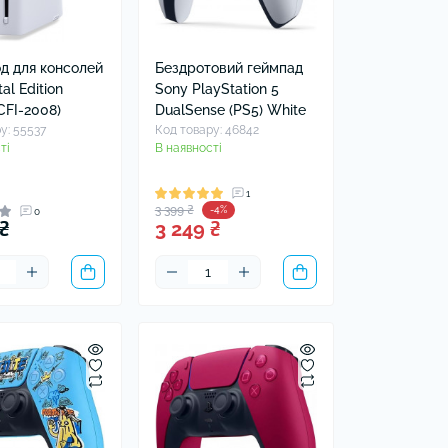
д для консолей
Бездротовий геймпад
al Edition
Sony PlayStation 5
 CFI-2008)
DualSense (PS5) White
у: 55537
Код товару: 46842
ті
В наявності
1
3 399 ₴
-4%
0
₴
3 249 ₴