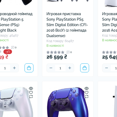
ушники Xiaomi
ли для навушників
роводной геймпад
Игровая приставка
Игровая
 PlayStation 5
Sony PlayStation PS5
Sony Pla
Sense (PS5)
Slim Digital Edition (CFI-
Slim Digi
ight Black
2016 B01Y) (2 геймпада
2016 A01
овару: 46467
Dualsense)
Код товар
вності
В наявнос
Код товару: 60487
В наявності
0
₴
-4%
0
49 ₴
26 599 ₴
25 64