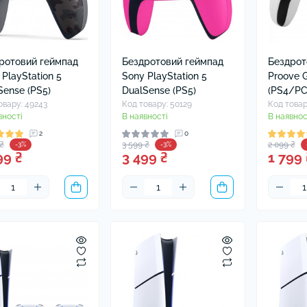
ротовий геймпад
Бездротовий геймпад
Бездрот
 PlayStation 5
Sony PlayStation 5
Proove 
Sense (PS5)
DualSense (PS5)
(PS4/PC
овару: 49243
Код товару: 50129
Код товар
вності
В наявності
В наявнос
2
0
 ₴
3 599 ₴
2 099 ₴
-3%
-3%
99 ₴
3 499 ₴
1 799 