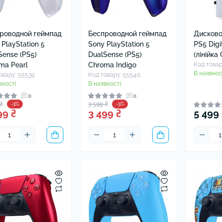
роводной геймпад
Беспроводной геймпад
Дисково
 PlayStation 5
Sony PlayStation 5
PS5 Digit
Sense (PS5)
DualSense (PS5)
(лінійка
ma Pearl
Chroma Indigo
Код товар
В наявнос
овару: 55539
Код товару: 55540
вності
В наявності
0
0
 ₴
3 599 ₴
-3%
-3%
99 ₴
3 499 ₴
5 499 