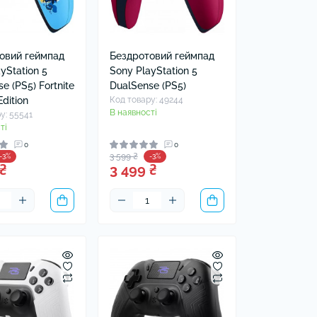
овий геймпад
Бездротовий геймпад
yStation 5
Sony PlayStation 5
e (PS5) Fortnite
DualSense (PS5)
Edition
Код товару: 49244
В наявності
у: 55541
ті
0
0
3 599 ₴
-3%
-3%
₴
3 499 ₴