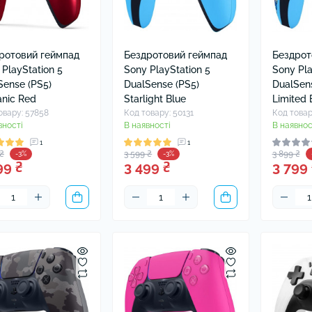
ротовий геймпад
Бездротовий геймпад
Бездрот
 PlayStation 5
Sony PlayStation 5
Sony Pla
Sense (PS5)
DualSense (PS5)
DualSens
anic Red
Starlight Blue
Limited 
овару: 57858
Код товару: 50131
Код товар
вності
В наявності
В наявнос
1
1
 ₴
3 599 ₴
3 899 ₴
-3%
-3%
99 ₴
3 499 ₴
3 799 