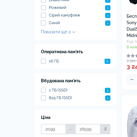
Нав
1
Рожевий
Чох
1
Сірий камуфляж
1
Бесп
Sony
Синій
1
Dual
Показати ще 2
Midn
Код т
В ная
Оперативна пам'ять
3 399 
16 ГБ
6
3 2
Вбудована пам'ять
1 ТБ (SSD)
5
825 ГБ (SSD)
1
Ціна
-
₴