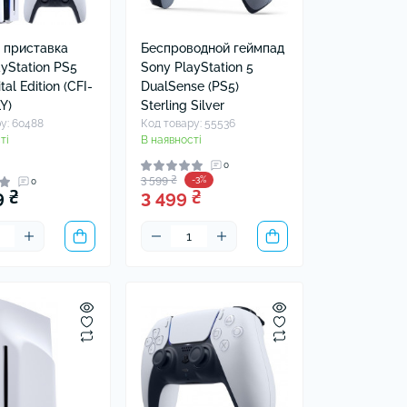
 приставка
Беспроводной геймпад
yStation PS5
Sony PlayStation 5
tal Edition (CFI-
DualSense (PS5)
Y)
Sterling Silver
у: 60488
Код товару: 55536
ті
В наявності
0
3 599 ₴
-3%
0
9 ₴
3 499 ₴