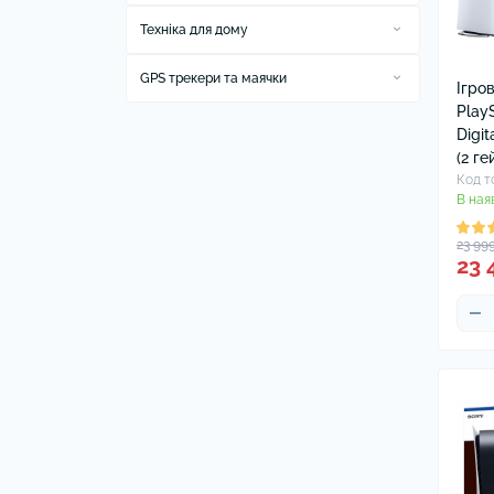
Зубні щітки електричні та
Техніка для дому
насадки
Кліматична техніка
Зубні щітки електричні та
GPS трекери та маячки
Очищувачі повітря
Ігро
Кухонна техніка
насадки Oral-B
Аксесуари до GPS трекерів та маячок
Play
Кухонні комбайни та машини
Прибирання
Digit
(2 г
Пилососи
Код т
В ная
23 99
23 