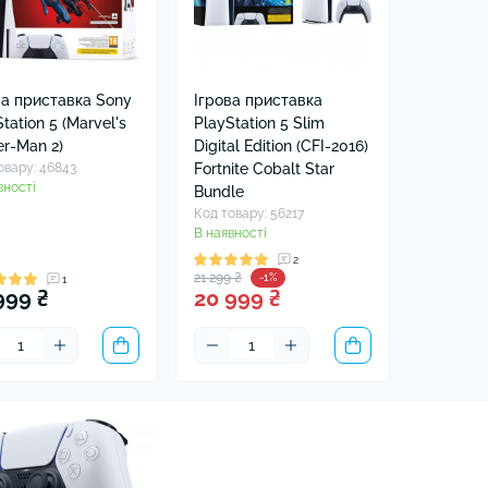
ва приставка Sony
Ігрова приставка
tation 5 (Marvel's
PlayStation 5 Slim
er-Man 2)
Digital Edition (CFI-2016)
овару: 46843
Fortnite Cobalt Star
вності
Bundle
Код товару: 56217
В наявності
2
21 299 ₴
-1%
1
999 ₴
20 999 ₴