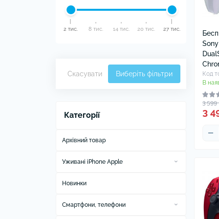
2 тис.
8 тис.
14 тис.
20 тис.
27 тис.
Бесп
Sony
Dual
Chro
Скасувати
Виберіть фільтри
Код т
В ная
3 599
3 4
Категорії
Архівний товар
Уживані iPhone Apple
Уживані Apple iPhone 11
Новинки
Уживані Apple iPhone 11 Pro
Смартфони, телефони
Уживані Apple iPhone 16 Pro Max
Телефони Apple