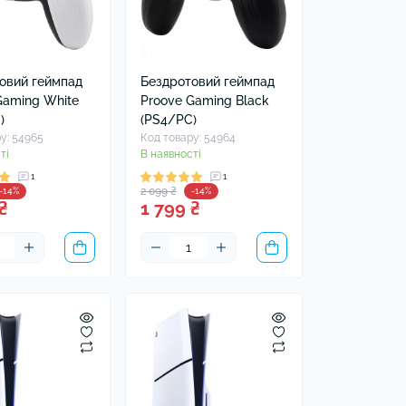
овий геймпад
Бездротовий геймпад
Gaming White
Proove Gaming Black
)
(PS4/PC)
у: 54965
Код товару: 54964
ті
В наявності
1
1
2 099 ₴
-14%
-14%
₴
1 799 ₴