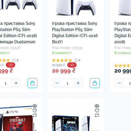
ва приставка Sony
Ігрова приставка Sony
Ігрова 
Station PS5 Slim
PlayStation PS5 Slim
PlayStat
al Edition (CFI-2016)
Digital Edition (CFI-2016
Digital E
еймпади Dualsense)
B01Y)
2008)
овару: 55538
Код товару: 55535
Код товар
вності
В наявності
В наявнос
3
2
9 ₴
21 399 ₴
-2%
-2%
499 ₴
20 999 ₴
20 99