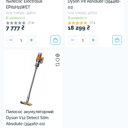
пылесос Electrolux
Dyson V8 Absolute (394482-
EP61H21WET
01)
Код товару: 34800
Код товару: 46702
В наявності
В наявності
0
1
7 777 ₴
18 299 ₴
Пилосос акумуляторний
Dyson V12 Detect Slim
Absolute (394167-01)