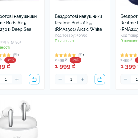
ушники Xiaomi
ли для навушників
ротові навушники
Бездротові навушники
Бездрот
me Buds Air 5
Realme Buds Air 5
Realme 
2301) Deep Sea
(RMA2301) Arctic White
(RMA2113
Код товару: 50950
Код товар
В наявності
В наявнос
овару: 50951
вності
1
1
 ₴
2 499 ₴
1 499 ₴
-20%
-20%
99 ₴
1 999 ₴
1 399 