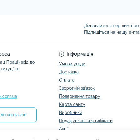
Дізнавайтеся першим про а
Підпишіться на нашу e-ma
Умови угоди
реса
Інформація
ац Праці (вхід до
Умови угоди
итуції, 1,
Доставка
Оплата
Зворотній зв’язок
k.com.ua
Повернення товару
Карта сайту
Виробники
до контактів
Подарункові сертифікати
Акції