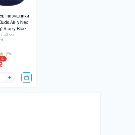
ові навушники
Buds Air 3 Neo
) Starry Blue
у: 48720
ті
1
-7%
₴