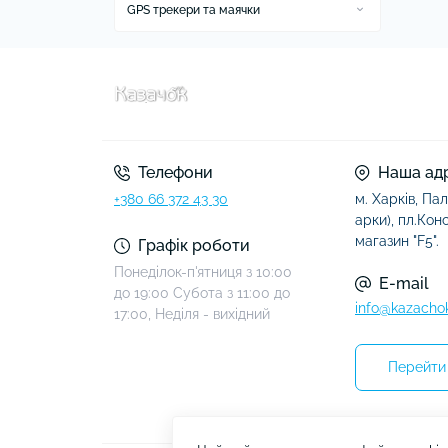
Зубні щітки електричні та
GPS трекери та маячки
Очищувачі повітря
Кухонна техніка
насадки Oral-B
Аксесуари до GPS трекерів та маячок
Кухонні комбайни та машини
Прибирання
Пилососи
Телефони
Наша ад
+380 66 372 43 30
м. Харків, Пал
арки), пл.Конст
магазин "F5".
Графік роботи
Понеділок-п'ятниця з 10:00
E-mail
до 19:00 Субота з 11:00 до
info@kazacho
17:00, Неділя - вихідний
Перейти 