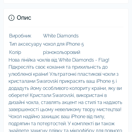
Опис
Виробник
White Diamonds
Тип аксесуару
чохол для iPhone 5
Колір
різнокольоровий
Нова лінійка чохлів від White Diamonds - Flag!
Підкресліть своє кохання та прихильність до
улюбленої країни! Ультратонкі пластикові чохли з
кристалами Swarovski прикрасять ваш iPhone 5 і
додадуть йому особливого колориту країни, яку ви
оберете! Кристали Swarovski, використані в
дизайні чохла, ставлять акцент на стилі та надають
завершеності цьому невеликому твору мистецтва!
Чохол надійно захищає ваш iPhone від пилу,
подряпин та потертостей. У комплекті ви також
знайдете захисну плівку та мікрофібру для повного