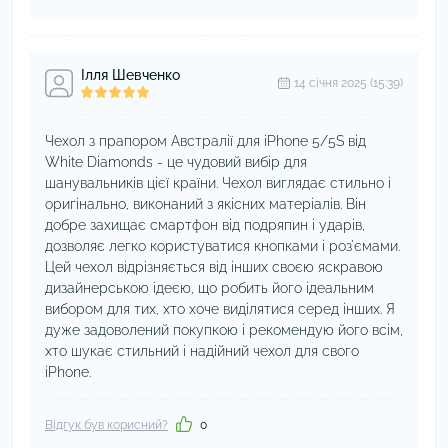
Ілля Шевченко
14 cічня 2025 (15:39)
Чехол з прапором Австралії для iPhone 5/5S від
White Diamonds - це чудовий вибір для
шанувальників цієї країни. Чехол виглядає стильно і
оригінально, виконаний з якісних матеріалів. Він
добре захищає смартфон від подряпин і ударів,
дозволяє легко користуватися кнопками і роз'ємами.
Цей чехол відрізняється від інших своєю яскравою
дизайнерською ідеєю, що робить його ідеальним
вибором для тих, хто хоче виділятися серед інших. Я
дуже задоволений покупкою і рекомендую його всім,
хто шукає стильний і надійний чехол для свого
iPhone.
Відгук був корисний?
0