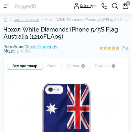
0
Клієнту
Архівний товар
Чохол White Diamonds iPhone 5/5S Flag Australia (
Чохол White Diamonds iPhone 5/5S Flag
Australia (1210FLA09)
Виробник:
White Diamonds
4
Модель:
14871
Все про товар
Опис
Відгуки
Питання
4
0