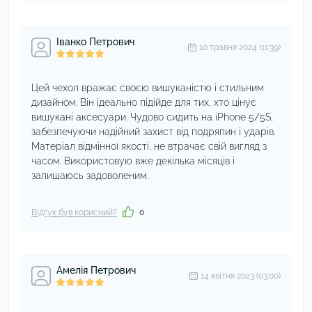
Іванко Петрович
10 травня 2024 (11:39)
Цей чехол вражає своєю вишуканістю і стильним
дизайном. Він ідеально підійде для тих, хто цінує
вишукані аксесуари. Чудово сидить на iPhone 5/5S,
забезпечуючи надійний захист від подряпин і ударів.
Матеріал відмінної якості, не втрачає свій вигляд з
часом. Використовую вже декілька місяців і
залишаюсь задоволеним.
Відгук був корисний?
0
Амелія Петрович
14 квітня 2023 (03:00)