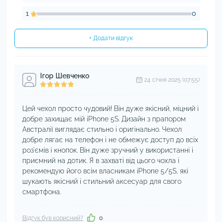
1
0
+ Додати відгук
Ігор Шевченко
24 cічня 2025 (07:55)
Цей чехол просто чудовий! Він дуже якісний, міцний і
добре захищає мій iPhone 5S. Дизайн з прапором
Австралії виглядає стильно і оригінально. Чехол
добре лягає на телефон і не обмежує доступ до всіх
роз'ємів і кнопок. Він дуже зручний у використанні і
приємний на дотик. Я в захваті від цього чохла і
рекомендую його всім власникам iPhone 5/5S, які
шукають якісний і стильний аксесуар для свого
смартфона.
Відгук був корисний?
0