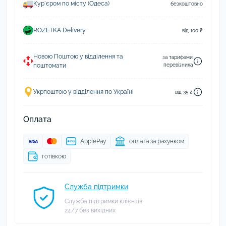
Курʼєром по місту (Одеса)
безкоштовно
ROZETKA Delivery
від 100 ₴
Новою Поштою у відділення та
за тарифами
поштомати
перевізника
Укрпоштою у відділення по Україні
від 35 ₴
Оплата
ApplePay
оплата за рахунком
готівкою
Служба підтримки
Служба підтримки клієнтів
24/7 без вихідних