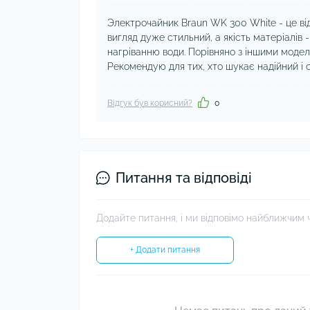
Электрочайник Braun WK 300 White - це відмі
вигляд дуже стильний, а якість матеріалів 
нагріванню води. Порівняно з іншими модел
Рекомендую для тих, хто шукає надійний і
Відгук був корисний?
0
Питання та відповіді
Додайте питання, і ми відповімо найближчим 
+ Додати питання