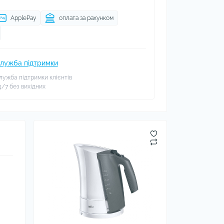
ApplePay
оплата за рахунком
лужба підтримки
лужба підтримки клієнтів
4/7 без вихідних