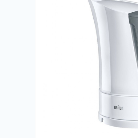
Нав
Чох