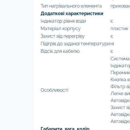
Тип нагрівального елемента
прихован
Додаткові характеристики
Індикатор рівня води
є
Матеріал корпусу
пластик
Захист від перегріву
є
Підігрів до заданої температури
ні
Відсік для кабелю
є
Система 
Індикато
Перемик
Кнопка в
Фільтр в
Особливості
Легке в
Автовідк
Захист в
Автовідк
Автовідк
Габарити, вага, колір