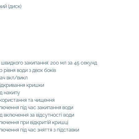
ий (диск)
швидкого закипання: 200 мл за 45 секунд
р рівня води з двох боків
ач вкл/викл
ідкривання кришки
ід накипу
икористання та чищення
лючення під час закипання води
ід включення за відсутності води
лючення при відкритій кришці
лючення під час зняття з підставки