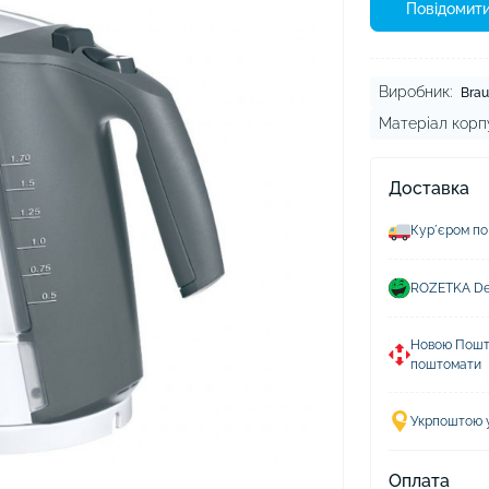
ушники Xiaomi
Повідомити
ли для навушників
Виробник:
Brau
Матеріал корп
Доставка
Курʼєром по
ROZETKA Del
Новою Пошто
поштомати
Укрпоштою у 
Оплата