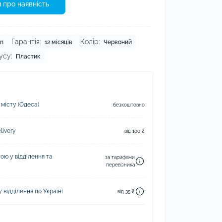
 про наявність
Гарантія:
Колір:
n
12 місяців
Червоний
усу:
Пластик
 місту (Одеса)
безкоштовно
ivery
від 100 ₴
ю у відділення та
за тарифами
перевізника
відділення по Україні
від 35 ₴