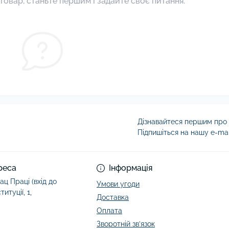
товар, станьте першим і задайте своє питання.
Дізнавайтеся першим про а
Підпишіться на нашу e-ma
Умови угоди
реса
Інформація
ац Праці (вхід до
Умови угоди
итуції, 1,
Доставка
Оплата
Зворотній зв’язок