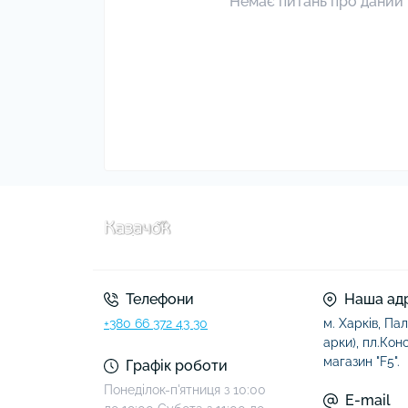
Немає питань про даний 
Телефони
Наша ад
+380 66 372 43 30
м. Харків, Пал
арки), пл.Конст
магазин "F5".
Графік роботи
Понеділок-п'ятниця з 10:00
E-mail