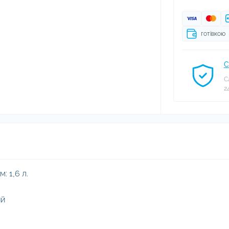
готівкою
С
С
2
: 1,6 л.
ий