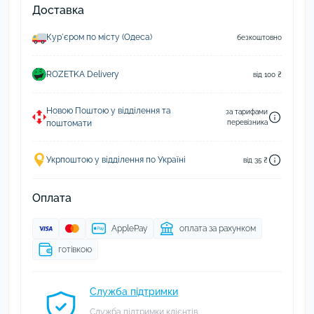
Доставка
Курʼєром по місту (Одеса)
безкоштовно
ROZETKA Delivery
від 100 ₴
Новою Поштою у відділення та
за тарифами
поштомати
перевізника
Укрпоштою у відділення по Україні
від 35 ₴
Оплата
ApplePay
оплата за рахунком
готівкою
Служба підтримки
Служба підтримки клієнтів