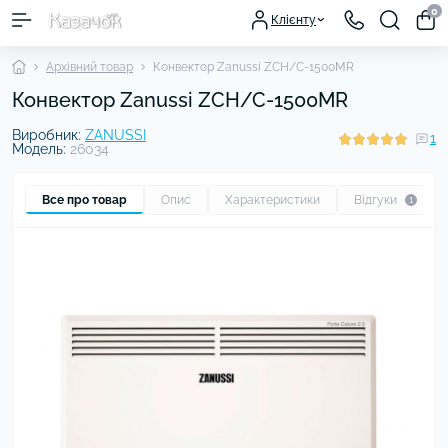
0
Клієнту
Архівний товар
Конвектор Zanussi ZCH/C-1500MR
Конвектор Zanussi ZCH/C-1500MR
Виробник:
ZANUSSI
1
Модель:
26034
Все про товар
Опис
Характеристики
Відгуки
1