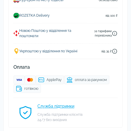
Курʼєром по місту (Одеса)
безкоштовно
ROZETKA Delivery
від 100 ₴
Новою Поштою у відділення та
за тарифами
поштомати
перевізника
Укрпоштою у відділення по Україні
від 35 ₴
Оплата
ApplePay
оплата за рахунком
готівкою
Служба підтримки
Служба підтримки клієнтів
24/7 без вихідних