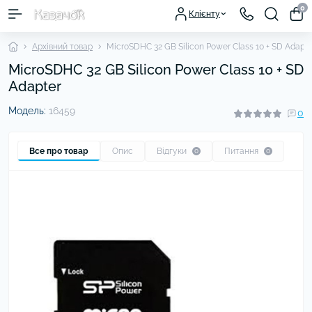
0
Клієнту
Архівний товар
MicroSDHC 32 GB Silicon Power Class 10 + SD Adapte
MicroSDHC 32 GB Silicon Power Class 10 + SD
Adapter
Модель:
16459
0
Все про товар
Опис
Відгуки
Питання
0
0