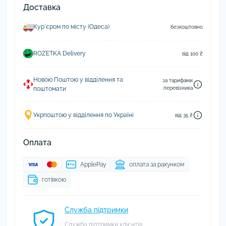
Доставка
Курʼєром по місту (Одеса)
безкоштовно
ROZETKA Delivery
від 100 ₴
Новою Поштою у відділення та
за тарифами
поштомати
перевізника
Укрпоштою у відділення по Україні
від 35 ₴
Оплата
ApplePay
оплата за рахунком
готівкою
Служба підтримки
Служба підтримки клієнтів