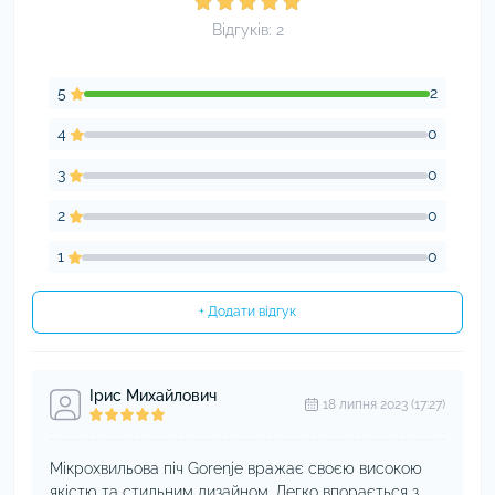
Відгуків: 2
5
2
4
0
3
0
2
0
1
0
+ Додати відгук
Ірис Михайлович
18 липня 2023 (17:27)
Мікрохвильова піч Gorenje вражає своєю високою
якістю та стильним дизайном. Легко впорається з