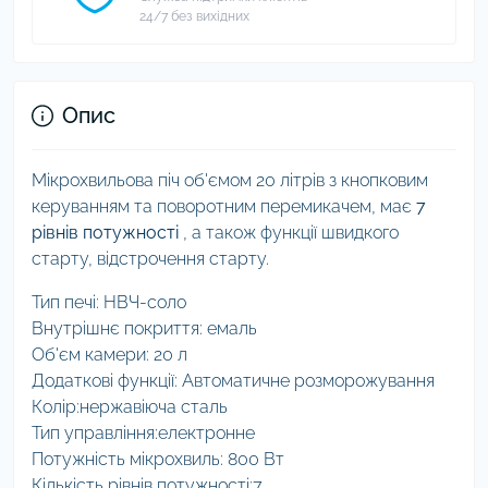
24/7 без вихідних
Опис
Мікрохвильова піч об'ємом 20 літрів з кнопковим
керуванням та поворотним перемикачем, має
7
рівнів потужності
, а також функції швидкого
старту, відстрочення старту.
Тип печі: НВЧ-соло
Внутрішнє покриття: емаль
Об'єм камери: 20 л
Додаткові функції: Автоматичне розморожування
Колір:нержавіюча сталь
Тип управління:електронне
Потужність мікрохвиль: 800 Вт
Кількість рівнів потужності:7