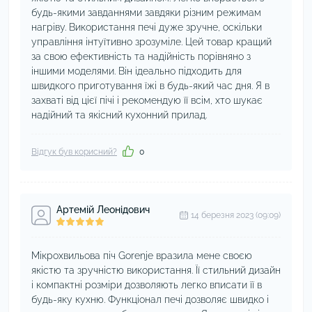
будь-якими завданнями завдяки різним режимам
нагріву. Використання печі дуже зручне, оскільки
управління інтуїтивно зрозуміле. Цей товар кращий
за свою ефективність та надійність порівняно з
іншими моделями. Він ідеально підходить для
швидкого приготування їжі в будь-який час дня. Я в
захваті від цієї пічі і рекомендую її всім, хто шукає
надійний та якісний кухонний прилад.
Відгук був корисний?
0
Артемій Леонідович
14 березня 2023 (09:09)
Мікрохвильова піч Gorenje вразила мене своєю
якістю та зручністю використання. Її стильний дизайн
і компактні розміри дозволяють легко вписати її в
будь-яку кухню. Функціонал печі дозволяє швидко і