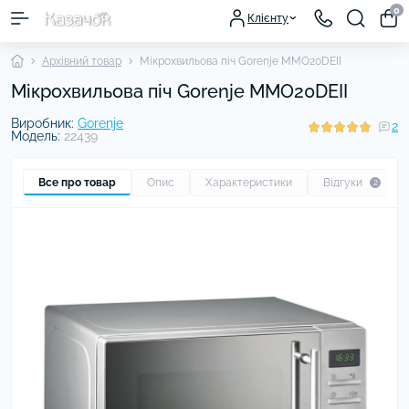
0
Клієнту
Архівний товар
Мікрохвильова піч Gorenje MMO20DEII
Мікрохвильова піч Gorenje MMO20DEII
Виробник:
Gorenje
2
Модель:
22439
Все про товар
Опис
Характеристики
Відгуки
2