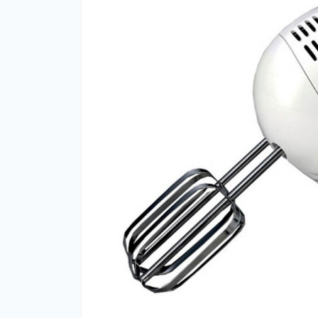
Нав
Чох