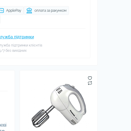
ApplePay
оплата за рахунком
лужба підтримки
лужба підтримки клієнтів
4/7 без вихідних
еві