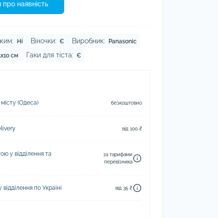
 про наявність
жим:
Віночки:
Виробник:
Ні
Є
Panasonic
Гаки для тіста:
1х10 см
Є
 місту (Одеса)
безкоштовно
ivery
від 100 ₴
ю у відділення та
за тарифами
перевізника
відділення по Україні
від 35 ₴