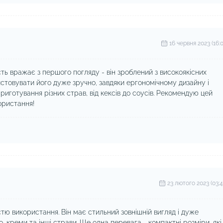
16 червня 2023 (16:0
сть вражає з першого погляду - він зроблений з високоякісних
истовувати його дуже зручно, завдяки ергономічному дизайну і
риготування різних страв, від кексів до соусів. Рекомендую цей
користання!
23 лютого 2023 (03:4
тю використання. Він має стильний зовнішній вигляд і дуже
о, креми та інші страви. Ще одна перевага - компактні розміри, які