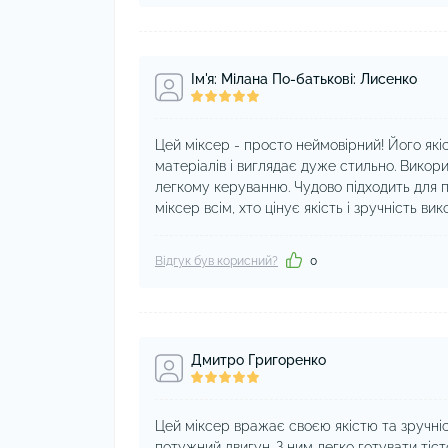
Ім'я: Мілана По-батькові: Лисенко
Цей міксер - просто неймовірний! Його які
матеріалів і виглядає дуже стильно. Викор
легкому керуванню. Чудово підходить для п
міксер всім, хто цінує якість і зручність ви
Відгук був корисний?
0
Дмитро Григоренко
Цей міксер вражає своєю якістю та зручніс
потужний двигун. З ним легко готувати тіст