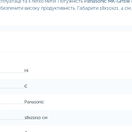
плуатації та її легко мити. Потужність
Panasonic MK-GH1W
безпечити високу продуктивність. Габарити 18х10х21, 4 см,
Ні
Є
Panasonic
18х21х10 см