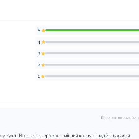
5
4
3
2
1
24 квітня 2024 (14:3
у кухні! Його якість вражає - міцний корпус і надійні насадки