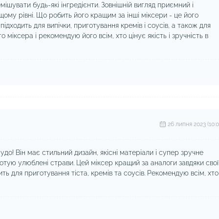
мішувати будь-які інгредієнти. Зовнішній вигляд приємний і
щому рівні. Що робить його кращим за інші міксери - це його
 підходить для випічки, приготування кремів і соусів, а також для
го міксера і рекомендую його всім, хто цінує якість і зручність в
26 липня 2023 (10:0
до! Він має стильний дизайн, якісні матеріали і супер зручне
 готую улюблені страви. Цей міксер кращий за аналоги завдяки сво
дить для приготування тіста, кремів та соусів. Рекомендую всім, хто