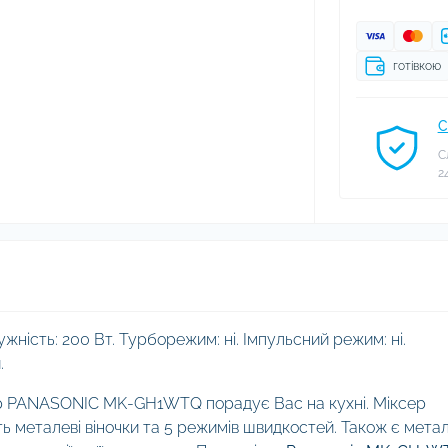
готівкою
С
С
2
ужність: 200 Вт. Турборежим: ні. Імпульсний режим: ні.
.
ер PANASONIC MK-GH1WTQ порадує Вас на кухні. Міксер
ь металеві віночки та 5 режимів швидкостей. Також є метал