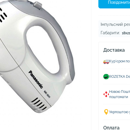
ушники Xiaomi
Повідомити
ли для навушників
Імпульсний ре
Габарити:
18х2
Доставка
Курʼєром по
ROZETKA Del
Новою Пошто
поштомати
Укрпоштою у 
Оплата