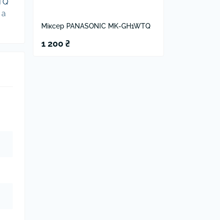
TQ
 а
Міксер PANASONIC MK-GH1WTQ
1 200 ₴