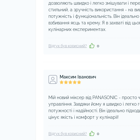
дозволяють швидко і легко змішувати і пере
стильний, а зручність використання - на ви
потужність і функціональність. Він ідеально
взбивання яєць та крему. Я в захваті від цьо
кулінарних експериментах.
Відгук був корисний?
0
Максим Іванович
Мій новий міксер від PANASONIC - просто чу
управління. Завдяки йому я швидко і легко
потужності і надійності. Він ідеально підхо
цінує якість і комфорт у кулінарії!
Відгук був корисний?
0