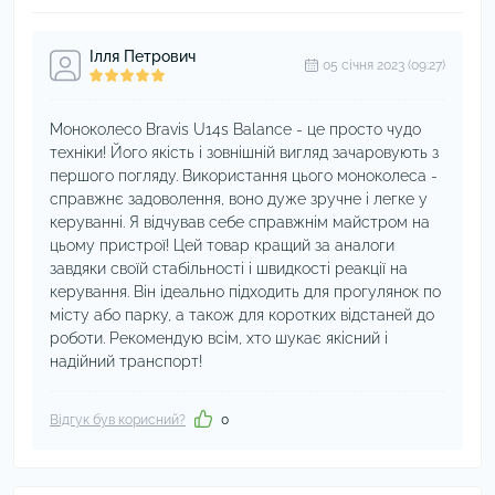
Ілля Петрович
05 cічня 2023 (09:27)
Моноколесо Bravis U14s Balance - це просто чудо
техніки! Його якість і зовнішній вигляд зачаровують з
першого погляду. Використання цього моноколеса -
справжнє задоволення, воно дуже зручне і легке у
керуванні. Я відчував себе справжнім майстром на
цьому пристрої! Цей товар кращий за аналоги
завдяки своїй стабільності і швидкості реакції на
керування. Він ідеально підходить для прогулянок по
місту або парку, а також для коротких відстаней до
роботи. Рекомендую всім, хто шукає якісний і
надійний транспорт!
Відгук був корисний?
0