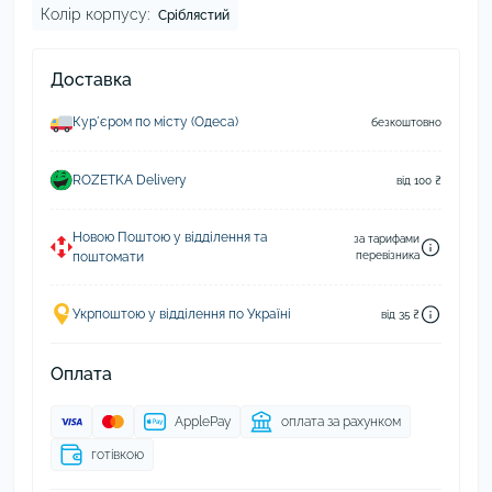
Колір корпусу:
Сріблястий
Доставка
Курʼєром по місту (Одеса)
безкоштовно
ROZETKA Delivery
від 100 ₴
Новою Поштою у відділення та
за тарифами
поштомати
перевізника
Укрпоштою у відділення по Україні
від 35 ₴
Оплата
ApplePay
оплата за рахунком
готівкою