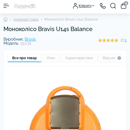
0
Клієнту
Архівний товар
Моноколісо Bravis U14s Balance
Моноколісо Bravis U14s Balance
Виробник:
Bravis
1
Модель:
25074
Все про товар
Опис
Характеристики
Відгуки
1