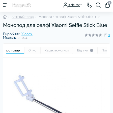
0
Клієнту
Архівний товар
Монопод для селфі Xiaomi Selfie Stick Blue
Монопод для селфі Xiaomi Selfie Stick Blue
Виробник:
Xiaomi
0
Модель:
25704
Все про товар
Опис
Характеристики
Відгуки
Питанн
0