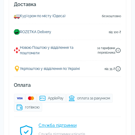
Доставка
Курʼєром по місту (Одеса)
безкоштовно
ROZETKA Delivery
від 100 ₴
Новою Поштою у відділення та
за тарифами
поштомати
перевізника
Укрпоштою у відділення по Україні
від 35 ₴
Оплата
ApplePay
оплата за рахунком
готівкою
Служба підтримки
Служба підтримки клієнтів