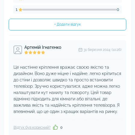
1
0
+ Додати відгук
Артемій Ігнатенко
31 березня 2024 (10:26)
Це настінне кріплення вражає своєю якістю та
дизайном. Воно дуже міцне і надійне, легко кріпиться
до стіни і дозволяє швидко та просто встановити
телевізор. Зручно користуватися, адже можна легко
налаштувати кут нахилу та повороту. Цей товар
відмінно підходить для кімнати або вітальні, де
важлива якість та надійність кріплення телевізора. Я
впевнений, що це один з кращих варіантів на ринку.
Відгук був корисний?
0