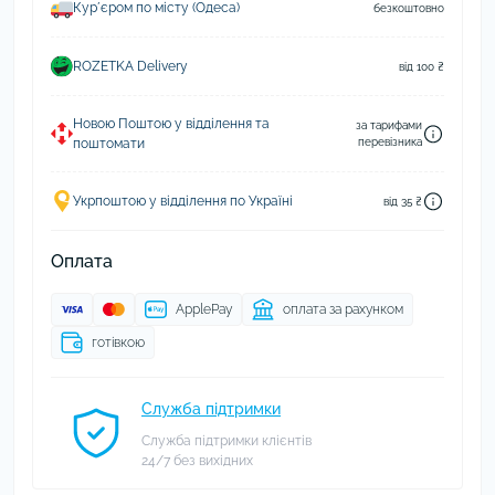
Курʼєром по місту (Одеса)
безкоштовно
ROZETKA Delivery
від 100 ₴
Новою Поштою у відділення та
за тарифами
поштомати
перевізника
Укрпоштою у відділення по Україні
від 35 ₴
Оплата
ApplePay
оплата за рахунком
готівкою
Служба підтримки
Служба підтримки клієнтів
24/7 без вихідних