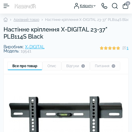
0
Клієнту
Архівний товар
Настінне кріплення X-DIGITAL 23-37" PLB114S Black
Настінне кріплення X-DIGITAL 23-37"
PLB114S Black
Виробник:
X-DIGITAL
1
Модель:
19541
Все про товар
Опис
Відгуки
Питання
1
0