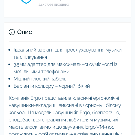
24/7 без вихідних
Опис
Ідеальний варіант для прослуховування музики
та спілкування
3.5мм адаптер для максимальної сумісності із
мобільними телефонами
Міцний плоский кабель
Варіанти кольору – чорний, білий
Компанія Ergo представила класичні ергономічні
навушники-вкладиші, виконані в чорному і білому
кольорі. Ця модель навушників Ergo, безперечно,
сподобається справжнім любителям музики, які
мають високі вимоги до звучання. Ergo VM-901
поєднують у собі оптимальне співвідношення ціни,