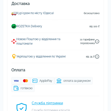
Доставка
Курʼєром по місту (Одеса)
безкоштовно
ROZETKA Delivery
від 100 ₴
Новою Поштою у відділення та
за тарифами
поштомати
перевізника
Укрпоштою у відділення по Україні
від 35 ₴
Оплата
ApplePay
оплата за рахунком
готівкою
Служба підтримки
Служба підтримки клієнтів