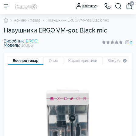
0
Клієнту
Архівний товар
Навушники ERGO VM-901 Black mic
Навушники ERGO VM-901 Black mic
Виробник:
ERGO
0
Модель:
19866
Все про товар
Опис
Характеристики
Відгуки
0