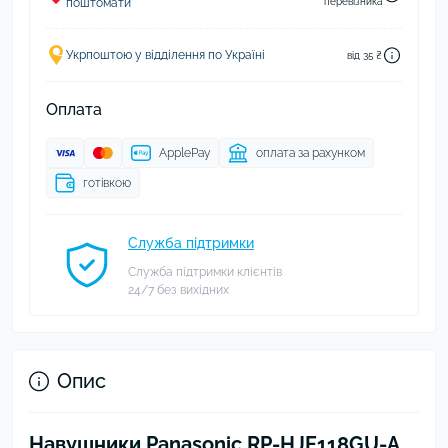
поштомати
перевізника
Укрпоштою у відділення по Україні
від 35 ₴
Оплата
ApplePay
оплата за рахунком
готівкою
Служба підтримки
Служба підтримки клієнтів
24/7 без вихідних
Опис
Навушники Panasonic RP-HJE118GU-A