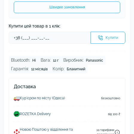
Швидке замовлення
Купити цей товар в 1 клік:
Купити
Bluetooth:
Вага:
Виробник:
Ні
12 г
Panasonic
Гарантія:
Колір:
12 місяців
Блакитний
Доставка
Курʼєром по місту (Одеса)
безкоштовно
ROZETKA Delivery
від 100 ₴
Новою Поштою у відділення та
за тарифами