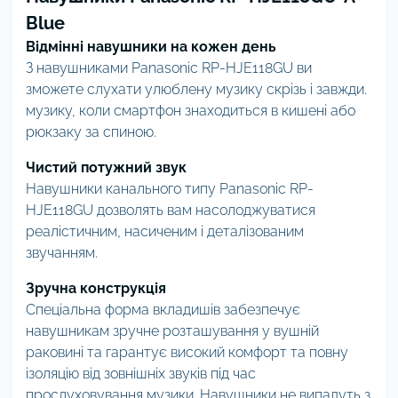
Blue
Відмінні навушники на кожен день
З навушниками Panasonic RP-HJE118GU ви
зможете слухати улюблену музику скрізь і завжди.
музику, коли смартфон знаходиться в кишені або
рюкзаку за спиною.
Чистий потужний звук
Навушники канального типу Panasonic RP-
HJE118GU дозволять вам насолоджуватися
реалістичним, насиченим і деталізованим
звучанням.
Зручна конструкція
Спеціальна форма вкладишів забезпечує
навушникам зручне розташування у вушній
раковині та гарантує високий комфорт та повну
ізоляцію від зовнішніх звуків під час
прослуховування музики. Навушники не випадуть з