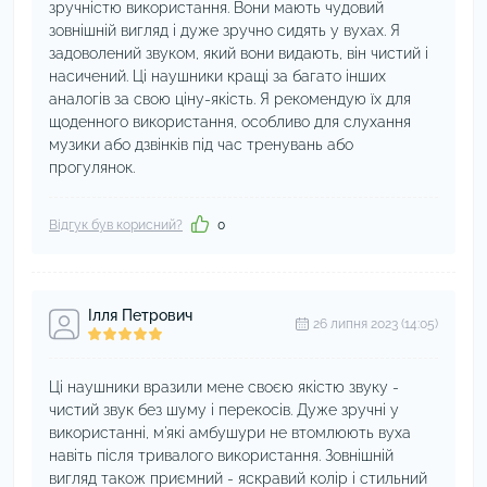
зручністю використання. Вони мають чудовий
зовнішній вигляд і дуже зручно сидять у вухах. Я
задоволений звуком, який вони видають, він чистий і
насичений. Ці наушники кращі за багато інших
аналогів за свою ціну-якість. Я рекомендую їх для
щоденного використання, особливо для слухання
музики або дзвінків під час тренувань або
прогулянок.
Відгук був корисний?
0
Ілля Петрович
26 липня 2023 (14:05)
Ці наушники вразили мене своєю якістю звуку -
чистий звук без шуму і перекосів. Дуже зручні у
використанні, м'які амбушури не втомлюють вуха
навіть після тривалого використання. Зовнішній
вигляд також приємний - яскравий колір і стильний