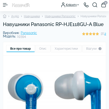
0
Клієнту
Аудіо
Навушники
Навушники Panasonic
Навушники Panason
Навушники Panasonic RP-HJE118GU-A Blue
Виробник:
Panasonic
2
Модель:
19394
Все про товар
Опис
Характеристики
Відгуки
2