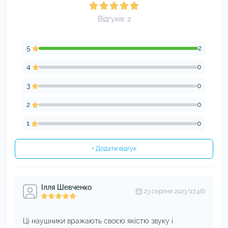
Відгуків: 2
5
2
4
0
3
0
2
0
1
0
+ Додати відгук
Ілля Шевченко
23 серпня 2023 (17:46)
Ці наушники вражають своєю якістю звуку і