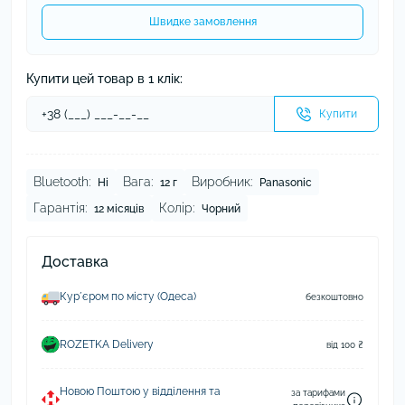
Швидке замовлення
Купити цей товар в 1 клік:
Купити
Bluetooth:
Вага:
Виробник:
Ні
12 г
Panasonic
Гарантія:
Колір:
12 місяців
Чорний
Доставка
Курʼєром по місту (Одеса)
безкоштовно
ROZETKA Delivery
від 100 ₴
Новою Поштою у відділення та
за тарифами