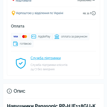
поштомати
перевізника
Укрпоштою у відділення по Україні
від 35 ₴
Оплата
ApplePay
оплата за рахунком
готівкою
Служба підтримки
Служба підтримки клієнтів
24/7 без вихідних
Опис
Навушники Panasonic RP-HJE118GU-K