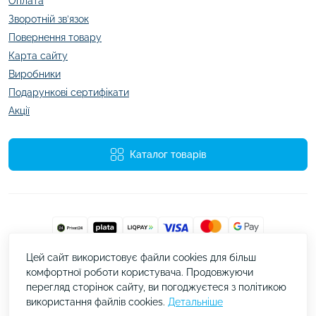
Оплата
Зворотній зв’язок
Повернення товару
Карта сайту
Виробники
Подарункові сертифікати
Акції
Каталог товарів
Цей сайт використовує файли cookies для більш
kazachok.com.ua © 2026
комфортної роботи користувача. Продовжуючи
перегляд сторінок сайту, ви погоджуєтеся з політикою
використання файлів cookies.
Детальніше