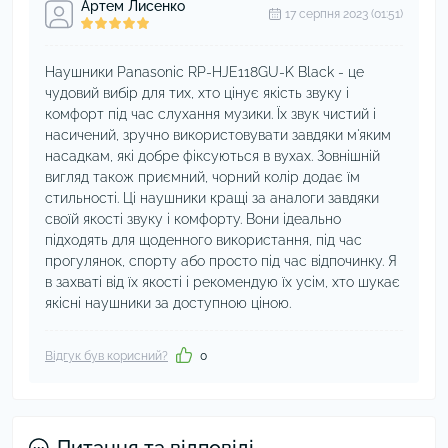
Артем Лисенко
17 серпня 2023 (01:51)
Наушники Panasonic RP-HJE118GU-K Black - це
чудовий вибір для тих, хто цінує якість звуку і
комфорт під час слухання музики. Їх звук чистий і
насичений, зручно використовувати завдяки м'яким
насадкам, які добре фіксуються в вухах. Зовнішній
вигляд також приємний, чорний колір додає їм
стильності. Ці наушники кращі за аналоги завдяки
своїй якості звуку і комфорту. Вони ідеально
підходять для щоденного використання, під час
прогулянок, спорту або просто під час відпочинку. Я
в захваті від їх якості і рекомендую їх усім, хто шукає
якісні наушники за доступною ціною.
Відгук був корисний?
0