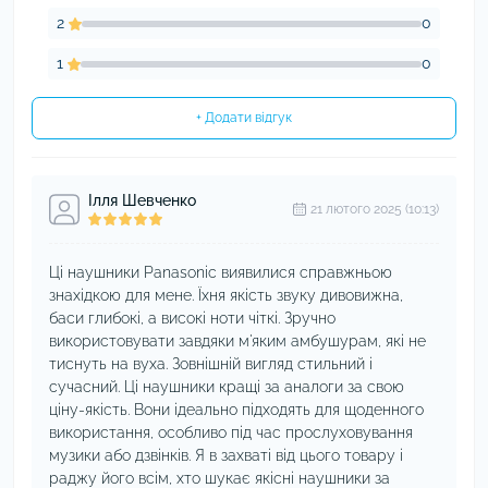
2
0
1
0
+ Додати відгук
Ілля Шевченко
21 лютого 2025 (10:13)
Ці наушники Panasonic виявилися справжньою
знахідкою для мене. Їхня якість звуку дивовижна,
баси глибокі, а високі ноти чіткі. Зручно
використовувати завдяки м'яким амбушурам, які не
тиснуть на вуха. Зовнішній вигляд стильний і
сучасний. Ці наушники кращі за аналоги за свою
ціну-якість. Вони ідеально підходять для щоденного
використання, особливо під час прослуховування
музики або дзвінків. Я в захваті від цього товару і
раджу його всім, хто шукає якісні наушники за