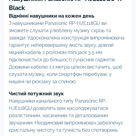
Black
Відмінні навушники на кожен день
З навушниками Panasonic RP-HJE118GU ви
зможете слухати улюблену музику скрізь та
завжди. Удосконалена конструкція випромінювача
гарантує неперевершену якість звуку, довгий
міцний кабель з роз'ємом mini jack 3,5 мм
підключається до більшості сучасних гаджетів.
Довжини кабелю 1.1 метра цілком вистачить, щоб
слухати музику, коли смартфон перебуває у
кишені чи рюкзаку за спиною.
Чистий потужний звук
Навушники канального типу Panasonic RP-
HJE118GU дозволять вам насолоджуватися
реалістичним, насиченим та деталізованим
звучанням. Неодимовий випромінювач забезпечує
кристальну чистоту та гучність без спотворень