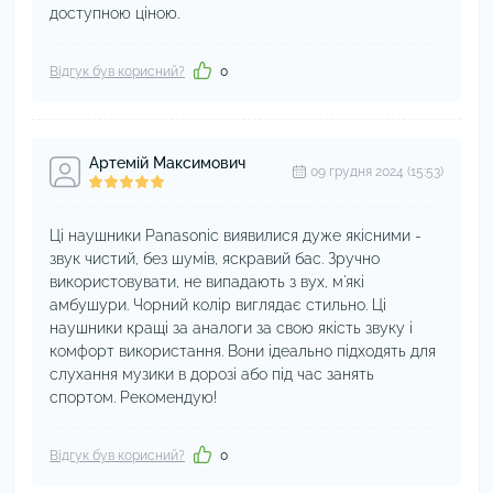
доступною ціною.
Відгук був корисний?
0
Артемій Максимович
09 грудня 2024 (15:53)
Ці наушники Panasonic виявилися дуже якісними -
звук чистий, без шумів, яскравий бас. Зручно
використовувати, не випадають з вух, м'які
амбушури. Чорний колір виглядає стильно. Ці
наушники кращі за аналоги за свою якість звуку і
комфорт використання. Вони ідеально підходять для
слухання музики в дорозі або під час занять
спортом. Рекомендую!
Відгук був корисний?
0