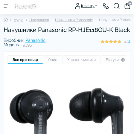
0
Клієнту
Аудіо
Навушники
Навушники Panasonic
Навушники Panason
Навушники Panasonic RP-HJE118GU-K Black
Виробник:
Panasonic
4
Модель:
19395
Все про товар
Опис
Характеристики
Відгуки
4