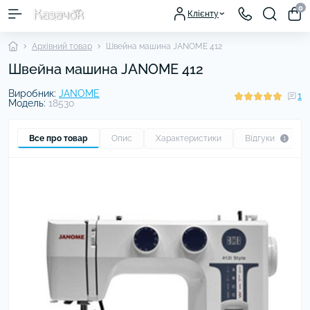
0
Клієнту
Архівний товар
Швейна машина JANOME 412
Швейна машина JANOME 412
Виробник:
JANOME
1
Модель:
18530
Все про товар
Опис
Характеристики
Відгуки
1