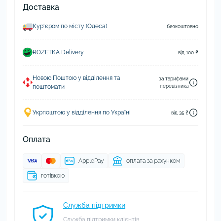
Доставка
Курʼєром по місту (Одеса)
безкоштовно
ROZETKA Delivery
від 100 ₴
Новою Поштою у відділення та
за тарифами
поштомати
перевізника
Укрпоштою у відділення по Україні
від 35 ₴
Оплата
ApplePay
оплата за рахунком
готівкою
Служба підтримки
Служба підтримки клієнтів