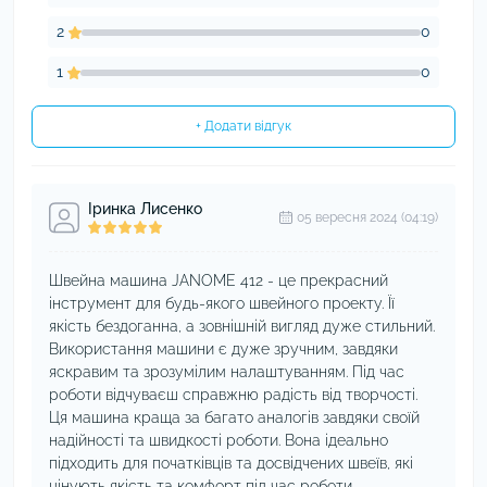
2
0
1
0
+ Додати відгук
Іринка Лисенко
05 вересня 2024 (04:19)
Швейна машина JANOME 412 - це прекрасний
інструмент для будь-якого швейного проекту. Її
якість бездоганна, а зовнішній вигляд дуже стильний.
Використання машини є дуже зручним, завдяки
яскравим та зрозумілим налаштуванням. Під час
роботи відчуваєш справжню радість від творчості.
Ця машина краща за багато аналогів завдяки своїй
надійності та швидкості роботи. Вона ідеально
підходить для початківців та досвідчених швеїв, які
цінують якість та комфорт під час роботи.