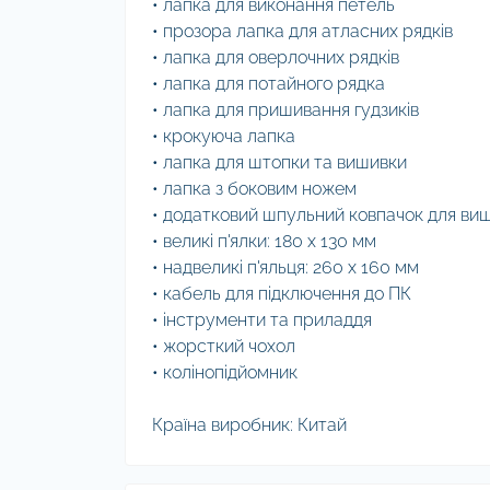
• лапка для виконання петель
• прозора лапка для атласних рядків
• лапка для оверлочних рядків
• лапка для потайного рядка
• лапка для пришивання гудзиків
• крокуюча лапка
• лапка для штопки та вишивки
• лапка з боковим ножем
• додатковий шпульний ковпачок для ви
• великі п'ялки: 180 х 130 мм
• надвеликі п'яльця: 260 х 160 мм
• кабель для підключення до ПК
• інструменти та приладдя
• жорсткий чохол
• колінопідйомник
Країна виробник: Китай