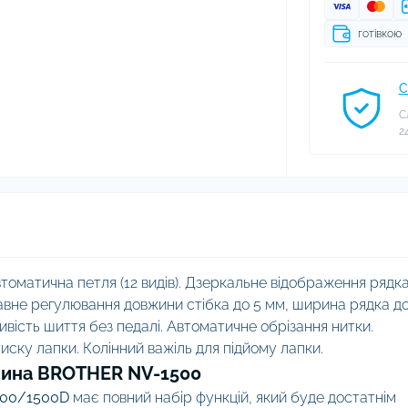
готівкою
С
С
2
томатична петля (12 видів). Дзеркальне відображення рядка
вне регулювання довжини стібка до 5 мм, ширина рядка до
вість шиття без педалі. Автоматичне обрізання нитки.
ску лапки. Колінний важіль для підйому лапки.
ина BROTHER NV-1500
1500/1500D
має повний набір функцій, який буде достатнім