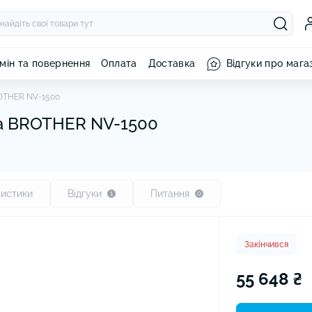
мін та повернення
Оплата
Доставка
Відгуки про мага
OTHER NV-1500
тбуки Apple
ли для телефону
ушники Anker
щувачі повітря
Планшети Xiaomi
Захисне скло для телефону
Кухонні комбайни та
Стілус Hoco
Пилососи
Зубні щітки електричні та
Чохли для н
msung
Samsung
машини
а BROTHER NV-1500
ушники Apple
Планшети Samsung
Стілус Proo
насадки
Чохли для п
ли для телефону Xiaomi
Захисне скло для телефону
ушники Gelius
Планшети Lenovo
Стілус WI
Навушники д
Appe iPhone
ли для телефону Apple
ушники Hoco
Планшети Tecno
Стілус Base
планшетів
Захист кам
one
Захисне скло для телефону
ушники Huawei
Планшети Blackview
Стілус Xiao
Стілус
Xiaomi
Моноподи т
ли для телефону Google
вушники OPPO
Стілус Sam
истики
Відгуки
Питання
1
0
Захисна плі
l
Захисне скло для телефону
ушники Panasonic
Стилус інші
планшета
Google Pixel
ушники Proove
ушники Razer
Закінчився
ушники Realme
55 648 ₴
ушники Samsung
ушники Sony