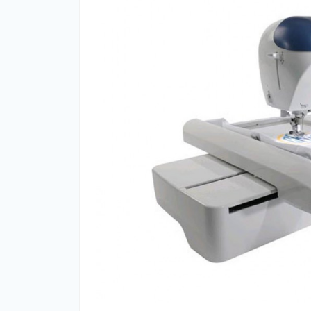
Нав
Чох