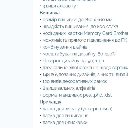
• 3 види алфавіту
Вишивка
• розмір вишивки: до 260 х 160 мм
• швидкість вишивання: до 800 ст/хв
• носії даних: картки Memory Card Brothe
• можливість прямого підключення до ПК
• комбінування діайнів
• масштабування дизайну: 80-120%
• Поворот дизайну на: 90, 10, 1
• дзеркальне відображення щодо вертика
• 148 вбудованих дизайнів, з них 76 дизай
• 120 видів декоративних рамок
• 8 вишивальних алфавітів
• формати вишивки: pes, .phc, .dst
Приладдя
• лапка для зигзагу (універсальна)
• лапка для вишивання
• лапка для блискавки