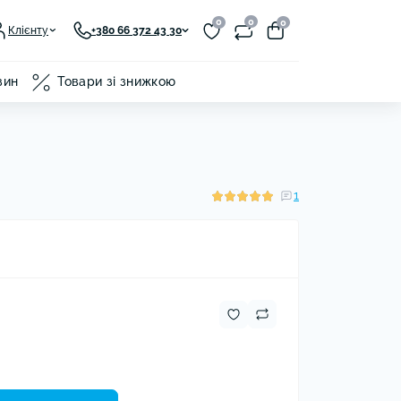
0
0
0
Клієнту
+380 66 372 43 30
зин
Товари зі знижкою
оутбуків
Захисна плівка Hydrogel
ve
ланшетів
Захисна плівка Polyurethane
WU
ля ноутбуків та
Захисна плівка Proov Anti-
1
us
spy
ери
mi
а власники
sung
вка для