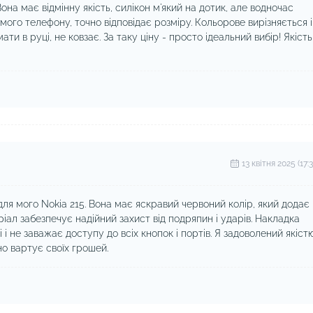
на має відмінну якість, силікон м'який на дотик, але водночас
 мого телефону, точно відповідає розміру. Кольорове вирізняється і
и в руці, не ковзає. За таку ціну - просто ідеальний вибір! Якість
13 квітня 2025 (17:3
для мого Nokia 215. Вона має яскравий червоний колір, який додає
іал забезпечує надійний захист від подряпин і ударів. Накладка
 і не заважає доступу до всіх кнопок і портів. Я задоволений якіст
но вартує своїх грошей.