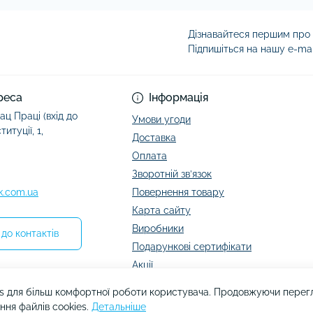
Дізнавайтеся першим про а
Підпишіться на нашу e-ma
Умови угоди
реса
Інформація
ац Праці (вхід до
Умови угоди
итуції, 1,
Доставка
Оплата
Зворотній зв’язок
k.com.ua
Повернення товару
Карта сайту
Виробники
до контактів
Подарункові сертифікати
Акції
s для більш комфортної роботи користувача. Продовжуючи перегля
ння файлів cookies.
Детальніше