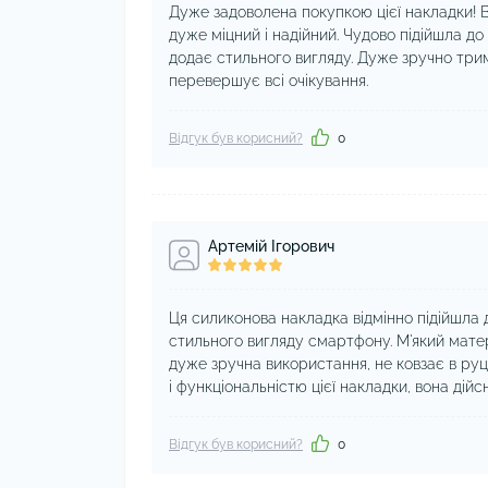
Дуже задоволена покупкою цієї накладки! Во
дуже міцний і надійний. Чудово підійшла до
додає стильного вигляду. Дуже зручно тримат
перевершує всі очікування.
Відгук був корисний?
0
Артемій Ігорович
Ця силиконова накладка відмінно підійшла 
стильного вигляду смартфону. М'який матер
дуже зручна використання, не ковзає в руці
і функціональністю цієї накладки, вона дійс
Відгук був корисний?
0