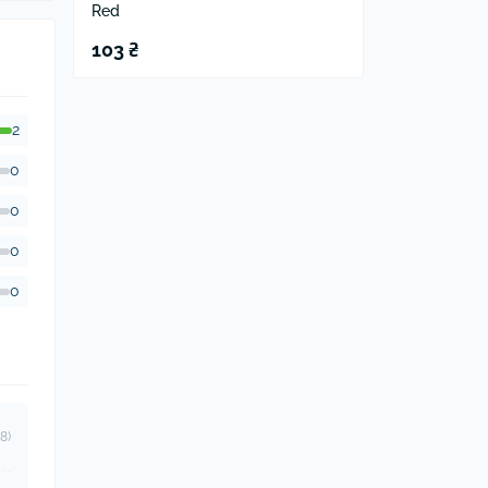
Red
103 ₴
2
0
0
0
0
8)