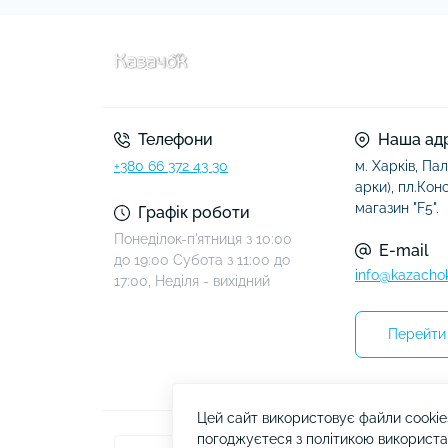
Телефони
Наша ад
+380 66 372 43 30
м. Харків, Пал
арки), пл.Конст
магазин "F5".
Графік роботи
Понеділок-п'ятниця з 10:00
E-mail
до 19:00 Субота з 11:00 до
info@kazacho
17:00, Неділя - вихідний
Перейти 
Цей сайт використовує файли cookie
погоджуєтеся з політикою використа