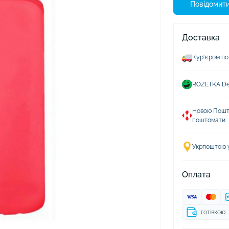
ушники Xiaomi
Повідомити
ли для навушників
Доставка
Курʼєром по
ROZETKA Del
Новою Пошто
поштомати
Укрпоштою у 
Оплата
готівкою