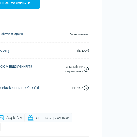
 про наявність
 місту (Одеса)
безкоштовно
ivery
від 100 ₴
ю у відділення та
за тарифами
перевізника
відділення по Україні
від 35 ₴
ApplePay
оплата за рахунком