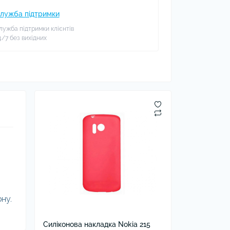
лужба підтримки
лужба підтримки клієнтів
4/7 без вихідних
ну.
Силіконова накладка Nokia 215