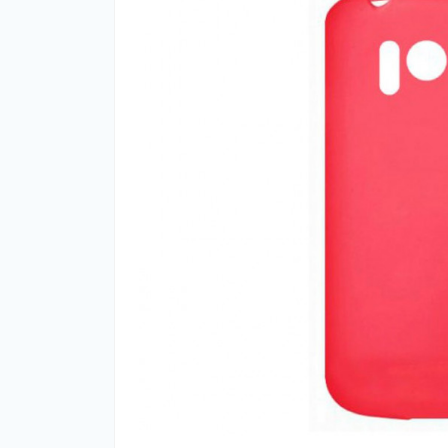
Нав
Чох