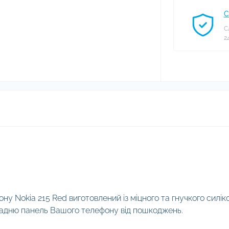
С
С
2
у Nokia 215 Red виготовлений із міцного та гнучкого силіко
 задню панель Вашого телефону від пошкоджень.