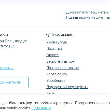
Дізнавайтеся першим про а
Підпишіться на нашу e-ma
Умови угоди
реса
Інформація
ац Праці (вхід до
Умови угоди
итуції, 1,
Доставка
Оплата
Зворотній зв’язок
k.com.ua
Повернення товару
Карта сайту
Виробники
до контактів
Подарункові сертифікати
Акції
s для більш комфортної роботи користувача. Продовжуючи перегля
ння файлів cookies.
Детальніше