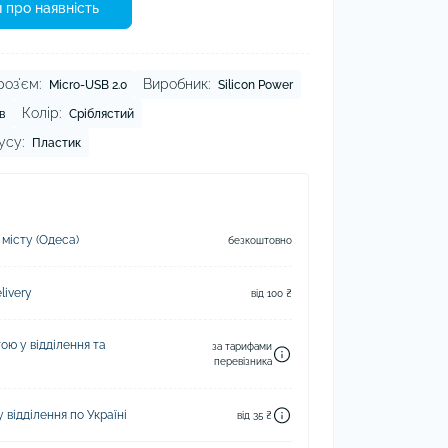
 про наявність
оз'єм:
Виробник:
Micro-USB 2.0
Silicon Power
Колір:
в
Сріблястий
усу:
Пластик
 місту (Одеса)
безкоштовно
ivery
від 100 ₴
ю у відділення та
за тарифами
перевізника
відділення по Україні
від 35 ₴