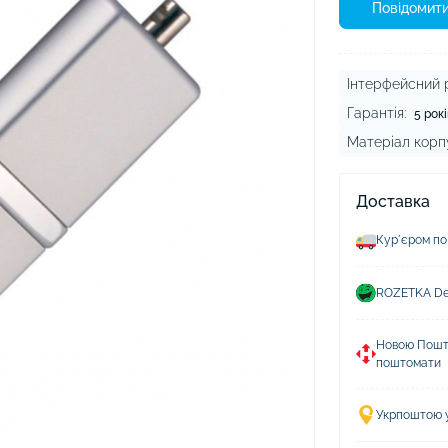
ушники Xiaomi
Повідомити
ли для навушників
Інтерфейсний р
Гарантія:
5 рокі
Матеріал корп
Доставка
Курʼєром по
ROZETKA Del
Новою Пошто
поштомати
Укрпоштою у 