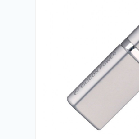
Нав
Чох