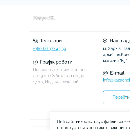
Телефони
Наша ад
+380 66 372 43 30
м. Харків, Пал
арки), пл.Конст
магазин "F5".
Графік роботи
Понеділок-п'ятниця з 10:00
E-mail
до 19:00 Субота з 11:00 до
info@kazacho
17:00, Неділя - вихідний
Перейти 
Цей сайт використовує файли cookie
погоджуєтеся з політикою використа