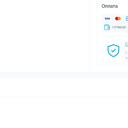
Оплата
готівкою
С
С
2