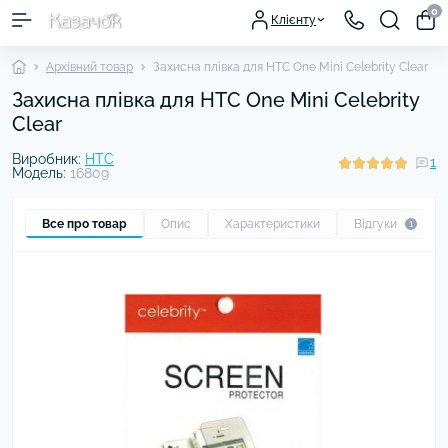
0
Клієнту
Архівний товар
Захисна плівка для HTC One Mini Celebrity Clear
Захисна плівка для HTC One Mini Celebrity
Clear
Виробник:
HTC
1
Модель:
16809
Все про товар
Опис
Характеристики
Відгуки
1