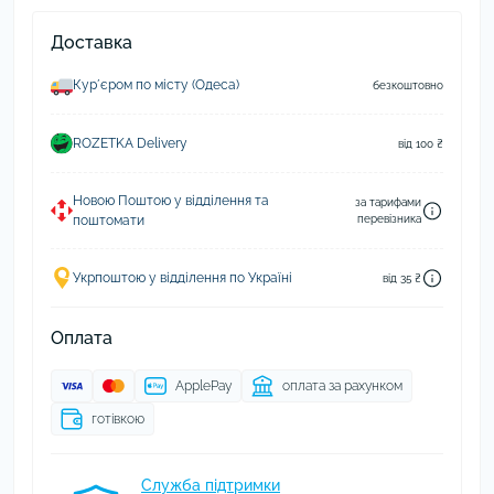
Доставка
Курʼєром по місту (Одеса)
безкоштовно
ROZETKA Delivery
від 100 ₴
Новою Поштою у відділення та
за тарифами
поштомати
перевізника
Укрпоштою у відділення по Україні
від 35 ₴
Оплата
ApplePay
оплата за рахунком
готівкою
Служба підтримки