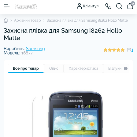
0
Клієнту
Архівний товар
Захисна плівка для Samsung i8262 Hollo Matte
Захисна плівка для Samsung i8262 Hollo
Matte
Виробник:
Samsung
1
Модель:
16877
Все про товар
Опис
Характеристики
Відгуки
1