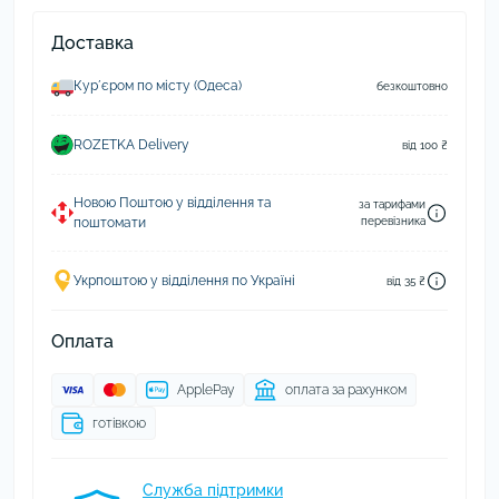
Доставка
Курʼєром по місту (Одеса)
безкоштовно
ROZETKA Delivery
від 100 ₴
Новою Поштою у відділення та
за тарифами
поштомати
перевізника
Укрпоштою у відділення по Україні
від 35 ₴
Оплата
ApplePay
оплата за рахунком
готівкою
Служба підтримки