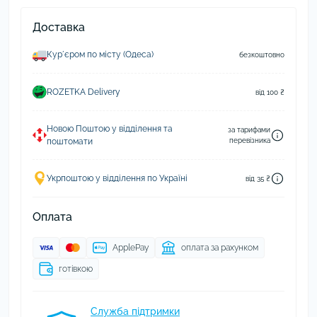
Доставка
Курʼєром по місту (Одеса)
безкоштовно
ROZETKA Delivery
від 100 ₴
Новою Поштою у відділення та
за тарифами
поштомати
перевізника
Укрпоштою у відділення по Україні
від 35 ₴
Оплата
ApplePay
оплата за рахунком
готівкою
Служба підтримки