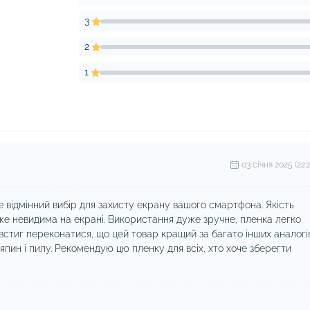
3
2
1
03 cічня 2025 (22:2
е відмінний вибір для захисту екрану вашого смартфона. Якість
же невидима на екрані. Використання дуже зручне, пленка легко
встиг переконатися, що цей товар кращий за багато інших аналогі
ряпин і пилу. Рекомендую цю пленку для всіх, хто хоче зберегти