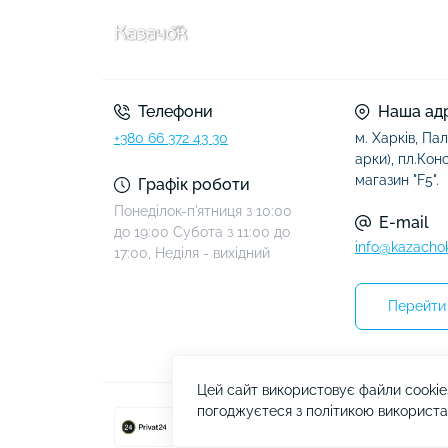
Телефони
Наша ад
+380 66 372 43 30
м. Харків, Пал
арки), пл.Конст
магазин "F5".
Графік роботи
Понеділок-п'ятниця з 10:00
E-mail
до 19:00 Субота з 11:00 до
info@kazacho
17:00, Неділя - вихідний
Перейти 
Цей сайт використовує файли cookie
погоджуєтеся з політикою використа