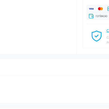
готівкою
С
С
2