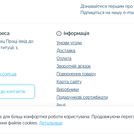
Дізнавайтеся першим про а
Підпишіться на нашу e-ma
Умови угоди
реса
Інформація
ац Праці (вхід до
Умови угоди
итуції, 1,
Доставка
Оплата
Зворотній зв’язок
k.com.ua
Повернення товару
Карта сайту
Виробники
до контактів
Подарункові сертифікати
Акції
s для більш комфортної роботи користувача. Продовжуючи перегля
ння файлів cookies.
Детальніше