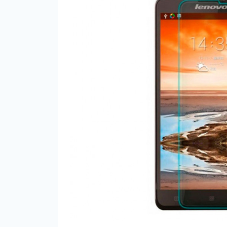
Нав
Чох