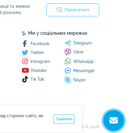
кції та знижки
Підписатися
il розсилку
Ми у соціальних мережах
Telegram
Facebook
Viber
Twitter
Whatsapp
Instagram
Youtube
Messenger
Tik Tok
Skype
д сторінок сайту, ви
Прийняти
kazachok.com.ua © 2026