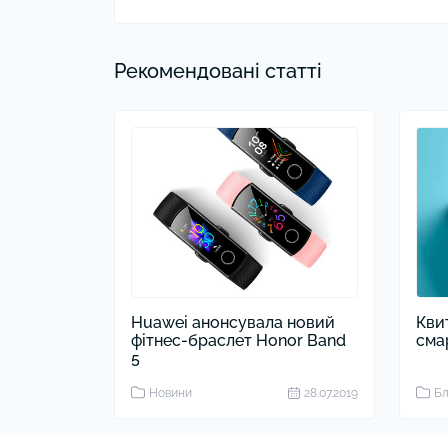
Рекомендовані статті
Huawei анонсувала новий
Кви
фітнес-браслет Honor Band
сма
5
Новини
28.07.2019
Бл