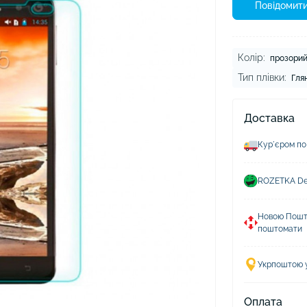
ушники Xiaomi
Повідомити
ли для навушників
Колір:
прозори
Тип плівки:
Гля
Доставка
Курʼєром по
ROZETKA Del
Новою Пошто
поштомати
Укрпоштою у 
Оплата