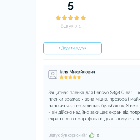
5
Відгуків: 1
+ Додати відгук
Ілля Михайлович
Защитная пленка для Lenovo S898 Clear - ц
пленки вражає - вона міцна, прозора і май
наноситься і не залишає бульбашок. Я вже 
- він дійсно надійно захищає екран від под
екран свого смартфона в ідеальному стані.
Відгук був корисний?
0