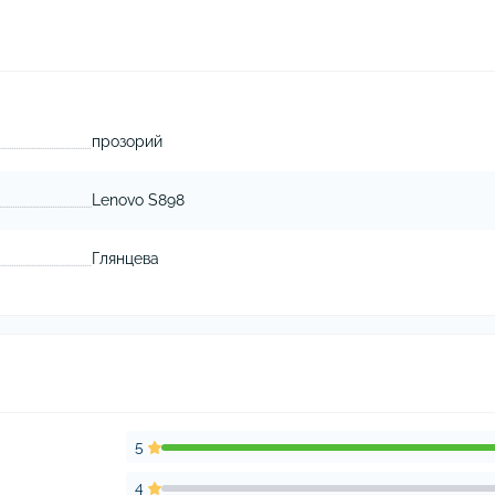
прозорий
Lenovo S898
Глянцева
5
4