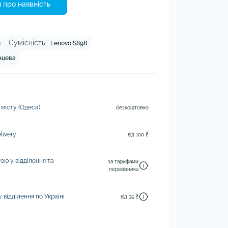
 про наявність
Сумісність:
й
Lenovo S898
нцева
 місту (Одеса)
безкоштовно
ivery
від 100 ₴
ю у відділення та
за тарифами
перевізника
відділення по Україні
від 35 ₴