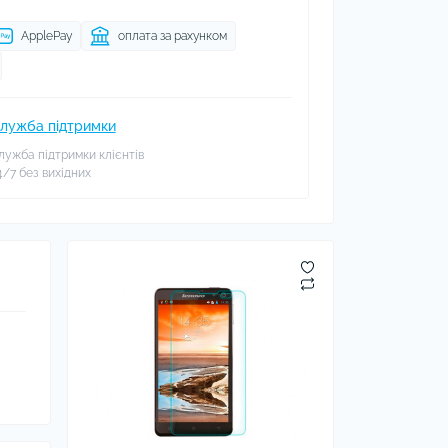
ApplePay
оплата за рахунком
лужба підтримки
лужба підтримки клієнтів
4/7 без вихідних