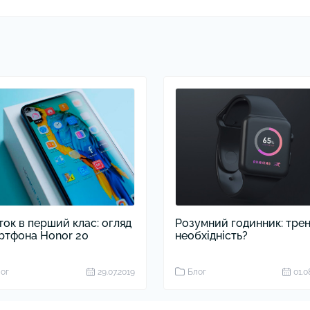
ток в перший клас: огляд
Розумний годинник: трен
ртфона Honor 20
необхідність?
ог
29.07.2019
Блог
01.0