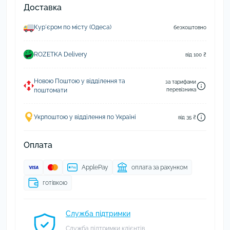
Доставка
Курʼєром по місту (Одеса)
безкоштовно
ROZETKA Delivery
від 100 ₴
Новою Поштою у відділення та
за тарифами
поштомати
перевізника
Укрпоштою у відділення по Україні
від 35 ₴
Оплата
ApplePay
оплата за рахунком
готівкою
Служба підтримки
Служба підтримки клієнтів