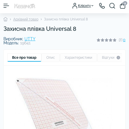
0
Клієнту
Архівний товар
Захисна плівка Universal 8
Захисна плівка Universal 8
Виробник:
UTTY
0
Модель:
19641
Все про товар
Опис
Характеристики
Відгуки
0