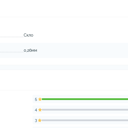
Скло
0,26мм
5
4
3