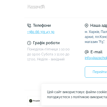
Телефони
Наша ад
+380 66 372 43 30
м. Харків, Пал
арки), пл.Конст
магазин "F5".
Графік роботи
Понеділок-п'ятниця з 10:00
E-mail
до 19:00 Субота з 11:00 до
info@kazacho
17:00, Неділя - вихідний
Перейти 
Цей сайт використовує файли cookie
погоджуєтеся з політикою використа