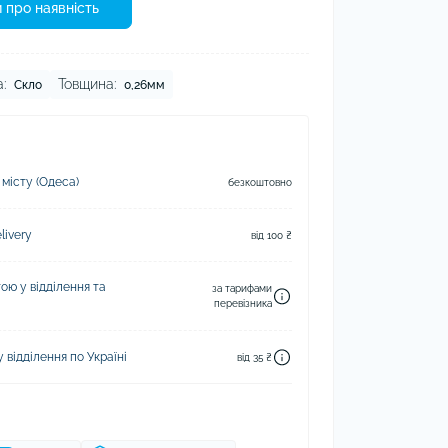
 про наявність
:
Товщина:
Скло
0,26мм
 місту (Одеса)
безкоштовно
ivery
від 100 ₴
ю у відділення та
за тарифами
перевізника
відділення по Україні
від 35 ₴