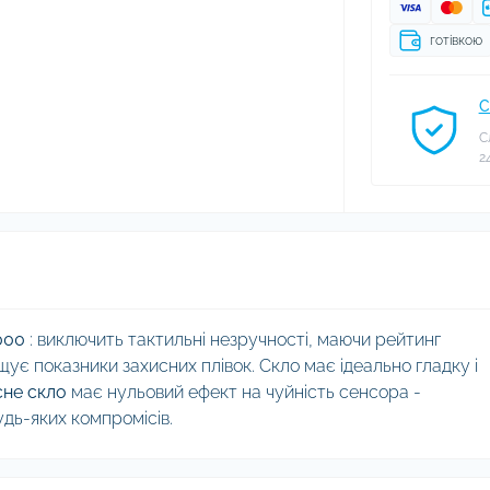
готівкою
С
С
2
000
: виключить тактильні незручності, маючи рейтинг
щує показники захисних плівок. Скло має ідеально гладку і
сне скло
має нульовий ефект на чуйність сенсора -
дь-яких компромісів.