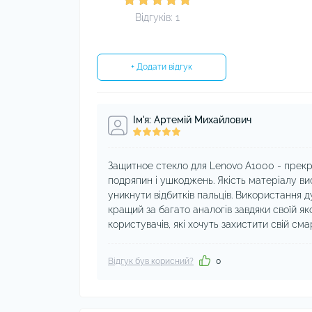
Відгуків: 1
+ Додати відгук
Ім'я: Артемій Михайлович
Защитное стекло для Lenovo A1000 - прекра
подряпин і ушкоджень. Якість матеріалу ви
уникнути відбитків пальців. Використання д
кращий за багато аналогів завдяки своїй яко
користувачів, які хочуть захистити свій см
Відгук був корисний?
0