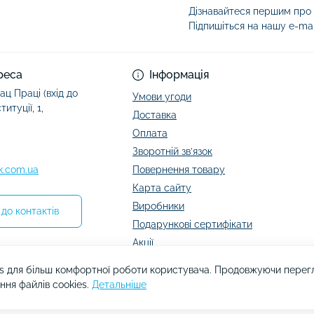
Дізнавайтеся першим про а
Підпишіться на нашу e-ma
Умови угоди
реса
Інформація
ац Праці (вхід до
Умови угоди
итуції, 1,
Доставка
Оплата
Зворотній зв’язок
k.com.ua
Повернення товару
Карта сайту
Виробники
до контактів
Подарункові сертифікати
Акції
s для більш комфортної роботи користувача. Продовжуючи перегля
ння файлів cookies.
Детальніше