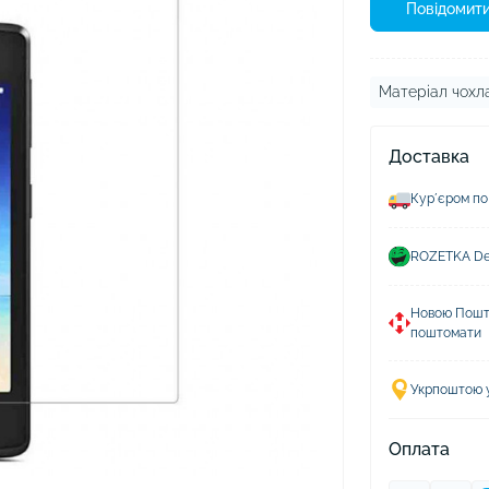
ушники Xiaomi
Повідомити
ли для навушників
Матеріал чохла
Доставка
Курʼєром по
ROZETKA Del
Новою Пошто
поштомати
Укрпоштою у 
Оплата