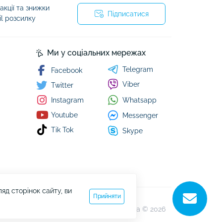
кції та знижки
Підписатися
il розсилку
Ми у соціальних мережах
Telegram
Facebook
Viber
Twitter
Whatsapp
Instagram
Youtube
Messenger
Tik Tok
Skype
д сторінок сайту, ви
Прийняти
kazachok.com.ua © 2026