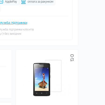
ApplePay
оплата за рахунком
лужба підтримки
лужба підтримки клієнтів
4/7 без вихідних