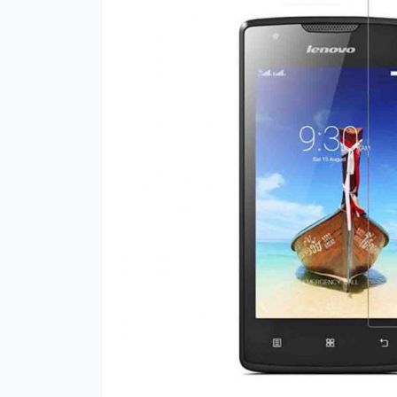
Нав
Чох