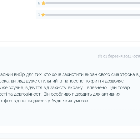
2
1
01 березня 2024 (07:5
сний вибір для тих, хто хоче захистити екран свого смартфона ві
сока, вигляд дуже стильний, а нанесене покриття дозволяє
уже зручне, відчуття від захисту екрану - впевнено. Цей товар
сті та довговічності. Він особливо підходить для активних
артфон від пошкоджень у будь-яких умовах.