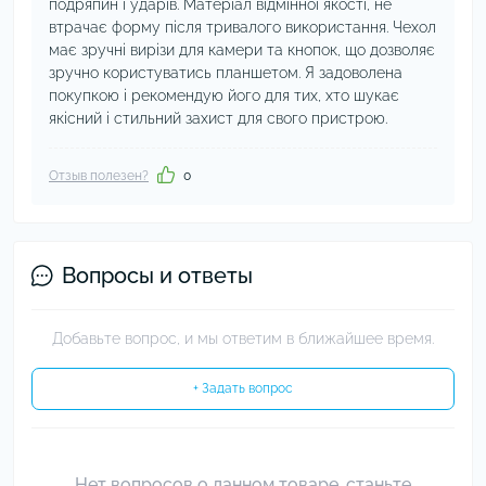
подряпин і ударів. Матеріал відмінної якості, не
втрачає форму після тривалого використання. Чехол
має зручні вирізи для камери та кнопок, що дозволяє
зручно користуватись планшетом. Я задоволена
покупкою і рекомендую його для тих, хто шукає
якісний і стильний захист для свого пристрою.
Отзыв полезен?
0
Вопросы и ответы
Добавьте вопрос, и мы ответим в ближайшее время.
+ Задать вопрос
Нет вопросов о данном товаре, станьте