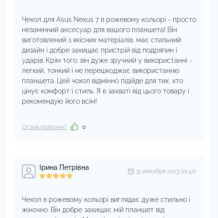
Чехол для Asus Nexus 7 в рожевому кольорі - просто
незамінний аксесуар для вашого планшета! Він
виготовлений з якісних матеріалів, має стильний
дизайн і добре захищає пристрій від подряпин і
ударів. Крім того, він дуже зручний у використанні -
легкий, тонкий і не перешкоджає використанню
планшета. Цей чохол відмінно підійде для тих, хто
цінує комфорт і стиль. Я в захваті від цього товару і
рекомендую його всім!
Отзыв полезен?
0
Ірина Петрівна
31 декабря 2023 (21:42)
Чехол в рожевому кольорі виглядає дуже стильно і
жіночно. Він добре захищає мій планшет від