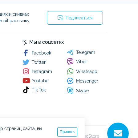
Аксессуары к GPS трекерам и маячкам
Кухонные комбайны и машины
Уборка
иях и скидках
Пылесосы
Подписаться
mail рассылку
я
Мы в соцсетях
Telegram
Facebook
Viber
Twitter
Whatsapp
Instagram
Youtube
Messenger
Tik Tok
Skype
р страниц сайта, вы
Принять
Работает на
ocStore