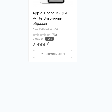
На
Че
Apple iPhone 11 64GB
White Витринный
образец
Код товара: 45751
2
9 999 ₴
-25%
7 499 ₴
Уведомить меня