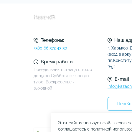
Телефоны:
Наш ад
+380 66 372 43 30
г. Харьков,
(вход в арку)
пл.Конститу
Время работы
"F5".
Понедельник-пятница с 10:00
до 19:00 Суббота с 11:00 до
E-mail
17:00, Воскресенье -
info@kazach
выходной
Перейт
Этот сайт использует файлы cookie
соглашаетесь с политикой использов