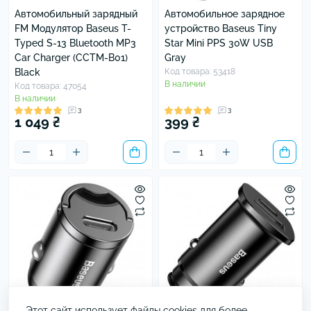
Автомобильный зарядный
Автомобильное зарядное
FM Модулятор Baseus T-
устройство Baseus Tiny
Typed S-13 Bluetooth MP3
Star Mini PPS 30W USB
Car Charger (CCTM-B01)
Gray
Black
Код товара: 53418
В наличии
Код товара: 47054
В наличии
3
3
1 049 ₴
399 ₴
Этот сайт использует файлы cookies для более