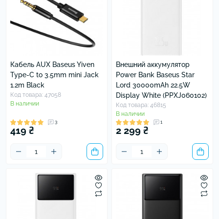
Кабель AUX Baseus Yiven
Внешний аккумулятор
Type-C to 3.5mm mini Jack
Power Bank Baseus Star
1.2m Black
Lord 30000mAh 22.5W
Код товара: 47058
Display White (PPXJ060102)
В наличии
Код товара: 46815
В наличии
3
1
419 ₴
2 299 ₴