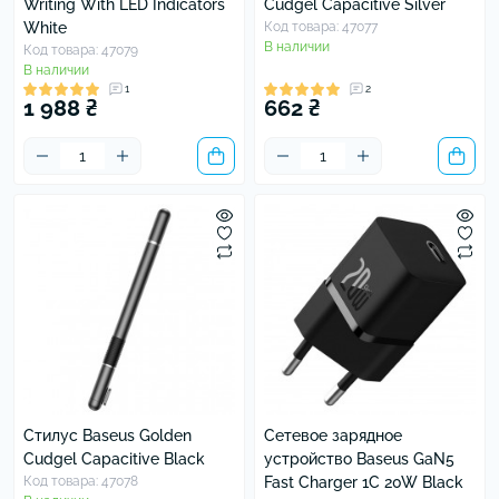
Writing With LED Indicators
Cudgel Capacitive Silver
White
Код товара: 47077
В наличии
Код товара: 47079
В наличии
1
2
1 988 ₴
662 ₴
Стилус Baseus Golden
Сетевое зарядное
Cudgel Capacitive Black
устройство Baseus GaN5
Код товара: 47078
Fast Charger 1C 20W Black