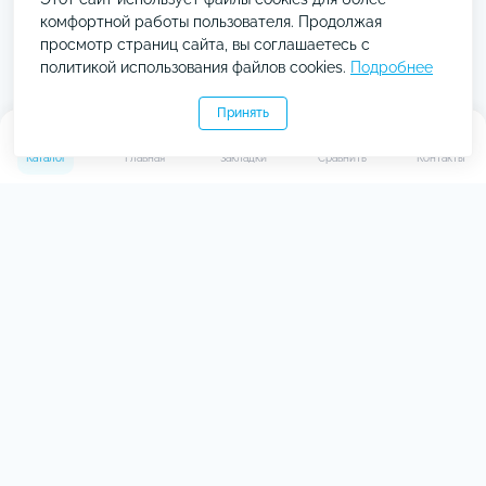
комфортной работы пользователя. Продолжая
Автомобильное зарядное
Автомобильное зарядное
просмотр страниц сайта, вы соглашаетесь с
устройство Baseus Tiny
устройство Baseus Square
политикой использования файлов cookies.
Подробнее
Star Mini PPS 30W Type-C
Metal PPS 30W USB+Type-
Gray
C
Принять
Код товара: 47125
Код товара: 53917
0
0
В наличии
В наличии
1
2
Каталог
Главная
Закладки
Сравнить
Контакты
717 ₴
399 ₴