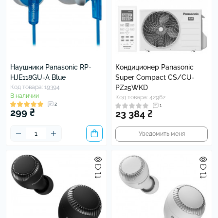
Наушники Panasonic RP-
Кондиционер Panasonic
HJE118GU-A Blue
Super Compact CS/CU-
Код товара: 19394
PZ25WKD
В наличии
Код товара: 42962
2
1
299 ₴
23 384 ₴
Уведомить меня