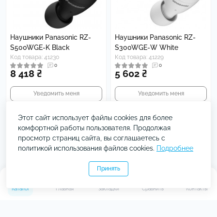
Наушники Panasonic RZ-
Наушники Panasonic RZ-
S500WGE-K Black
S300WGE-W White
Код товара: 41230
Код товара: 41229
0
0
8 418 ₴
5 602 ₴
Уведомить меня
Уведомить меня
Этот сайт использует файлы cookies для более
комфортной работы пользователя. Продолжая
просмотр страниц сайта, вы соглашаетесь с
политикой использования файлов cookies.
Подробнее
Принять
0
0
Каталог
Главная
Закладки
Сравнить
Контакты
Наушники Panasonic RZ-
Кондиционер Panasonic CS-