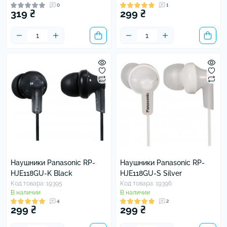
0
1
319 ₴
299 ₴
Наушники Panasonic RP-
Наушники Panasonic RP-
HJE118GU-K Black
HJE118GU-S Silver
Код товара: 19395
Код товара: 19396
В наличии
В наличии
4
2
299 ₴
299 ₴