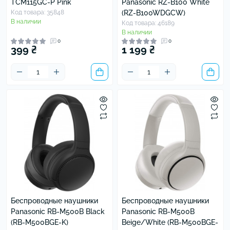
TCM115GC-P Pink
Panasonic RZ-B100 White
Код товара: 35848
(RZ-B100WDGCW)
В наличии
Код товара: 46189
В наличии
0
0
399 ₴
1 199 ₴
Беспроводные наушники
Беспроводные наушники
Panasonic RB-M500B Black
Panasonic RB-M500B
(RB-M500BGE-K)
Beige/White (RB-M500BGE-