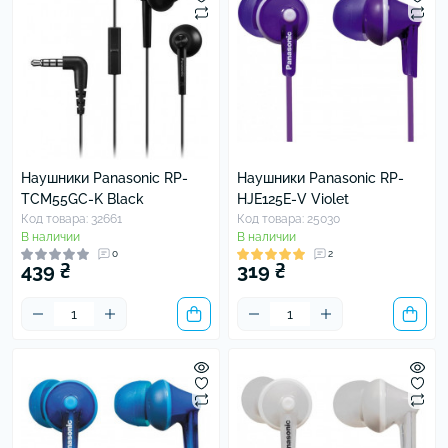
Наушники Panasonic RP-
Наушники Panasonic RP-
TCM55GC-K Black
HJE125E-V Violet
Код товара: 32661
Код товара: 25030
В наличии
В наличии
0
2
439 ₴
319 ₴