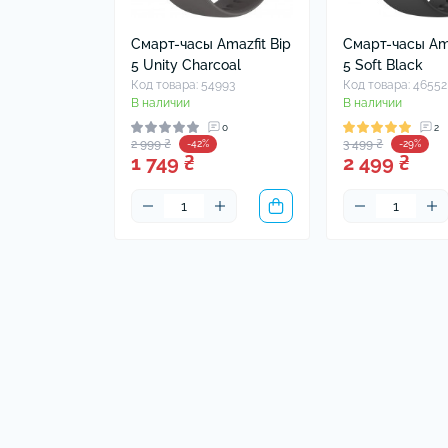
Смарт-часы Amazfit Bip
Смарт-часы Ama
5 Unity Charcoal
5 Soft Black
Код товара: 54993
Код товара: 46552
В наличии
В наличии
0
2
2 999 ₴
3 499 ₴
-42%
-29%
1 749 ₴
2 499 ₴