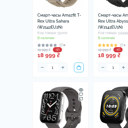
На
Че
Смарт-часы Amazfit T-
Смарт-часы Ama
Rex Ultra Sahara
Rex Ultra Abyss
(W2142EU2N)
(W2142EU1N)
Код товара: 55000
Код товара: 5499
В наличии
В наличии
0
1
19 999 ₴
19 999 ₴
-5%
-5%
18 999 ₴
18 999 ₴