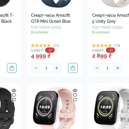
ушники Xiaomi
хлы для наушников
zfit T-
Смарт-часы Amazfit
Смарт-часы Amazfi
 Black
GTR Mini Ocean Blue
5 Unity Grey
Код товара: 50524
Код товара: 54994
В наличии
В наличии
9
1
5
5 499 ₴
2 999 ₴
-9%
-3%
4 999 ₴
2 899 ₴