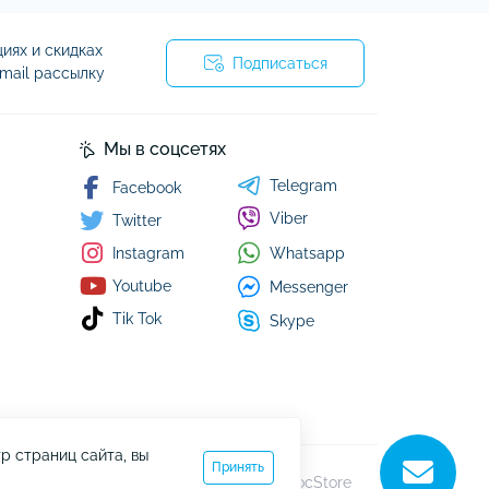
Аксессуары к GPS трекерам и маячкам
Кухонные комбайны и машины
Уборка
иях и скидках
Пылесосы
Подписаться
mail рассылку
я
Мы в соцсетях
Telegram
Facebook
Viber
Twitter
Whatsapp
Instagram
Youtube
Messenger
Tik Tok
Skype
р страниц сайта, вы
Принять
Работает на
ocStore