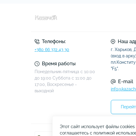
Телефоны:
Наш ад
+380 66 372 43 30
г. Харьков,
(вход в арку)
пл.Конститу
Время работы
"F5".
Понедельник-пятница с 10:00
до 19:00 Суббота с 11:00 до
E-mail
17:00, Воскресенье -
info@kazach
выходной
Перейт
Этот сайт использует файлы cookie
соглашаетесь с политикой использов