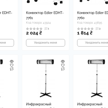
ушники Xiaomi
хлы для наушников
r EDHT-
Конвектор Edler EDHT-
Конвектор Edler E
7761
7760
Код товара: 43924
Код товара: 43695
1
3
2 024 ₴
1 814 ₴
меня
Уведомить меня
Уведомить мен
Инфракрасный
Инфракрасный