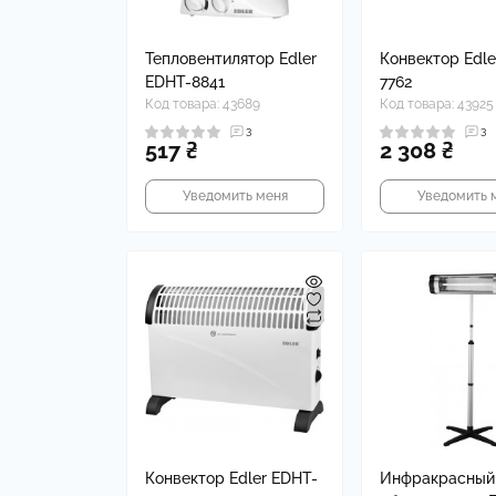
На
Че
Тепловентилятор Edler
Конвектор Edle
EDHT-8841
7762
Код товара: 43689
Код товара: 43925
3
3
517 ₴
2 308 ₴
Уведомить меня
Уведомить 
Конвектор Edler EDHT-
Инфракрасный