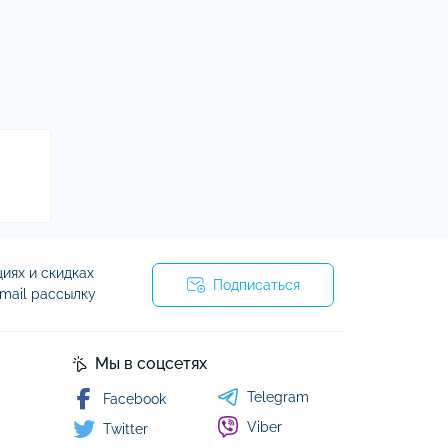
Аксессуары к GPS трекерам и маячкам
Кухонные комбайны и машины
Уборка
Пылесосы
иях и скидках
Подписаться
mail рассылку
я
Мы в соцсетях
Telegram
Facebook
Viber
Twitter