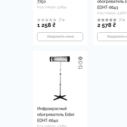
7750
обогреватель E
Код товара: 43694
EDHT-6643
Код товара: 43687
2
0
1 258 ₴
2 578 ₴
Уведомить меня
Уведомить 
Инфракрасный
обогреватель Edler
EDHT-6640
Код товара: 43684