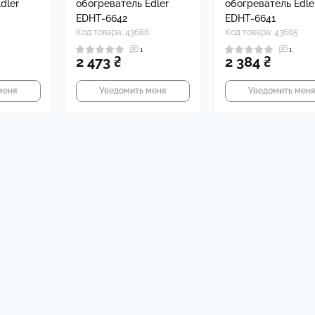
dler
обогреватель Edler
обогреватель Edle
EDHT-6642
EDHT-6641
Код товара: 43686
Код товара: 43685
1
1
2 473 ₴
2 384 ₴
меня
Уведомить меня
Уведомить мен