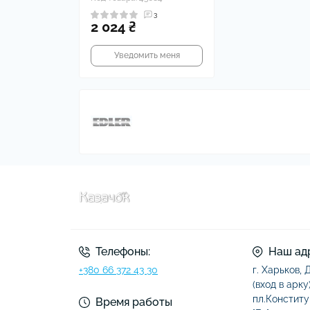
3
2 024 ₴
Уведомить меня
Телефоны:
Наш ад
+380 66 372 43 30
г. Харьков,
(вход в арку)
пл.Конститу
Время работы