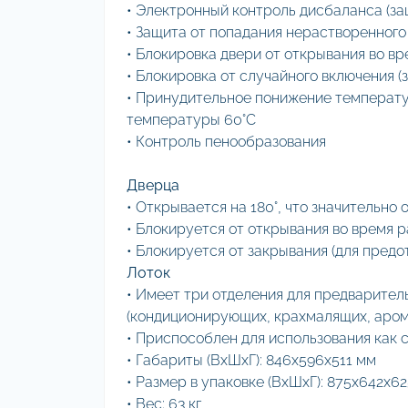
• Электронный контроль дисбаланса (з
• Защита от попадания нерастворенного
• Блокировка двери от открывания во в
• Блокировка от случайного включения (
• Принудительное понижение температу
температуры 60°С
• Контроль пенообразования
Дверца
• Открывается на 180°, что значительно 
• Блокируется от открывания во время 
• Блокируется от закрывания (для пред
Лоток
• Имеет три отделения для предварител
(кондиционирующих, крахмалящих, аро
• Приспособлен для использования как 
• Габариты (ВхШхГ): 846x596x511 мм
• Размер в упаковке (ВхШxГ): 875х642х6
• Вес: 63 кг