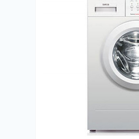
На
Че