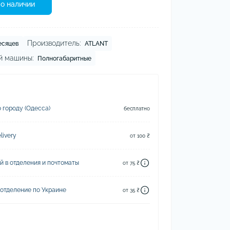
о наличии
Производитель:
есяцев
ATLANT
й машины:
Полногабаритные
 городу (Одесса)
бесплатно
ivery
от 100 ₴
й в отделения и почтоматы
от 75 ₴
 отделение по Украине
от 35 ₴