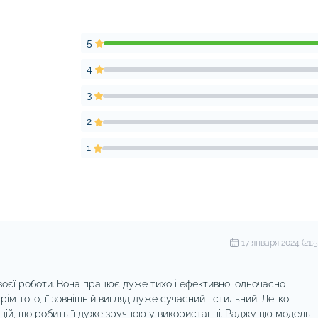
5
4
3
2
1
17 января 2024 (21:5
оєї роботи. Вона працює дуже тихо і ефективно, одночасно
ім того, її зовнішній вигляд дуже сучасний і стильний. Легко
цій, що робить її дуже зручною у використанні. Раджу цю модель