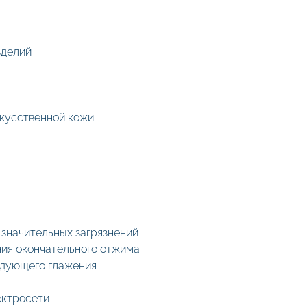
зделий
искусственной кожи
 значительных загрязнений
ения окончательного отжима
оследующего глажения
ектросети