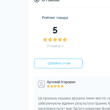
Рейтинг товара
5
Отзывов: 1
+ Добавить отзыв
Артемій Ігорович
Ця пральна машина вразила мене якістю св
забезпечуючи відмінні результати прання. Кр
програмується і має багато корисних функ