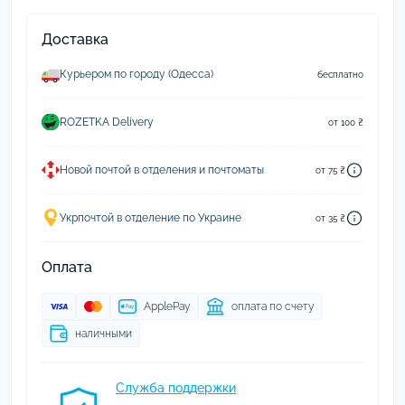
Доставка
Курьером по городу (Одесса)
бесплатно
ROZETKA Delivery
от 100 ₴
Новой почтой в отделения и почтоматы
от 75 ₴
Укрпочтой в отделение по Украине
от 35 ₴
Оплата
ApplePay
оплата по счету
наличными
Служба поддержки