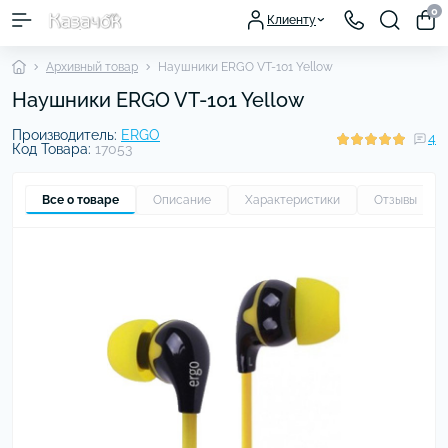
0
Клиенту
Архивный товар
Наушники ERGO VT-101 Yellow
Наушники ERGO VT-101 Yellow
Производитель:
ERGO
4
Код Товара:
17053
Все о товаре
Описание
Характеристики
Отзывы
4