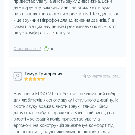
привертає увагу, а якість звуку дивовижна. Вони
дуже зручні у використанні, не втомлюють вуха
навіть після тривалого використання. Ще один плюс
- це зручний мікрофон для здійснення дзвінків. Я в
захваті від цих наушників і рекомендую їх всім, хто
цінує комфорт і якість звуку.
Отзыв полезен?
0
Тимур Григорович
30 марта 2024 (01:14)
Наушники ERGO VT-101 Yellow - це відмінний вибір
для любителів якісного звуку і стильного дизайну. Їх
якість звуку вражає, чистий звук і глибокі баси
дарують незабутні враження. Зовнішній вигляд на
висоті - яскравий колір привертає увагу, а
ергономічна конструкція забезпечує комфорт під
час носіння. Ці наушники відмінно підходять для