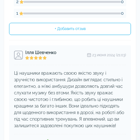
2
0
1
0
+ Добавить отзыв
Ілля Шевченко
23 июня 2024 (21:03)
Ці наушники вражають своєю якістю звуку і
зручністю використання. Дизайн виглядає стильно і
елегантно, а м'які амбушури дозволяють довгий час
слухати музику без втоми. Якість звуку вражає
своєю чистотою і глибиною, що робить ці наушники
кращими за багато інших. Вони ідеально підходять
для щоденного використання в дорозі, на роботі або
під час спортивних тренувань. Я впевнений, що ви
залишитеся задоволені покупкою цих наушників!