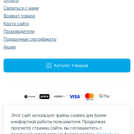
Оплата
Связаться с нами
Возврат товара
Карта сайта
Производители
Подарочные сертификаты
Акции
Каталог товаров
Работает на
ocStore
Этот сайт использует файлы cookies для более
kazachok.com.ua © 2026
комфортной работы пользователя. Продолжая
просмотр страниц сайта, вы соглашаетесь с