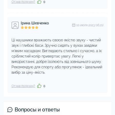
Отзыв полезен?
0
Ірина Шевченко
10 июля 2023 (16:21)
Ці наушники вражають своєю якістю звуку - чистий
звук і глибокі баси. Зручно сидять у вухах завдяки
м'яким насадкам. Виглядають стильно і сучасно, а їх
сріблястий колір привертає увагу. Легкі у
використанні, добре ізолюють від зовнішнього шуму.
Рекомендую для спорту або прогулянок - ідеальний
вибір за ціну-якість.
Отзыв полезен?
0
Вопросы и ответы