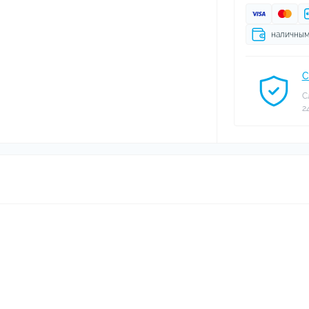
наличны
С
С
2