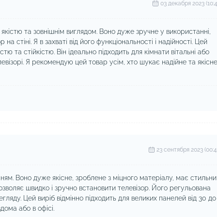
03 декабря 2023 (10:4
якістю та зовнішнім виглядом. Воно дуже зручне у використанні,
на стіні. Я в захваті від його функціональності і надійності. Цей
тю та стійкістю. Він ідеально підходить для кімнати вітальні або
левізорі. Я рекомендую цей товар усім, хто шукає надійне та якісн
23 сентября 2023 (00:4
ям. Воно дуже якісне, зроблене з міцного матеріалу, має стильни
дозволяє швидко і зручно встановити телевізор. Його регульована
ляду. Цей виріб відмінно підходить для великих панелей від 30 до
ома або в офісі.