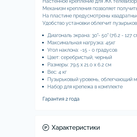
Настенное крепление для ЖК телевизор
Механизм крепления позволяет получить 
На пластине предусмотрены квадратные
Удобство установки облегчит пузырько
Диагональ экрана: 30"- 50" (76.2 - 127 с
Максимальная нагрузка: 45кг
Угол наклона: -15 - 0 градусов
Цвет: серебристый, черный
Размеры: 79.5 х 21.0 х 6.2 см
Вес: 4 кг
Пузырьковый уровень, облегчающий 
Набор для крепежа в комплекте
Гарантия 2 года
Характеристики