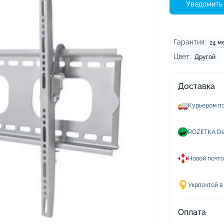
ушники Xiaomi
Уведомить 
хлы для наушников
Гарантия:
24 м
Цвет:
Другой
Доставка
Курьером по
ROZETKA Del
Новой почто
Укрпочтой в
Оплата