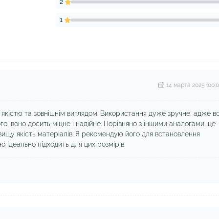
2
1
14 марта 2025 (00:0
 якістю та зовнішнім виглядом. Використання дуже зручне, адже в
го, воно досить міцне і надійне. Порівняно з іншими аналогами, це
вищу якість матеріалів. Я рекомендую його для встановлення
но ідеально підходить для цих розмірів.