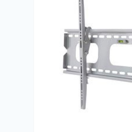
На
Че