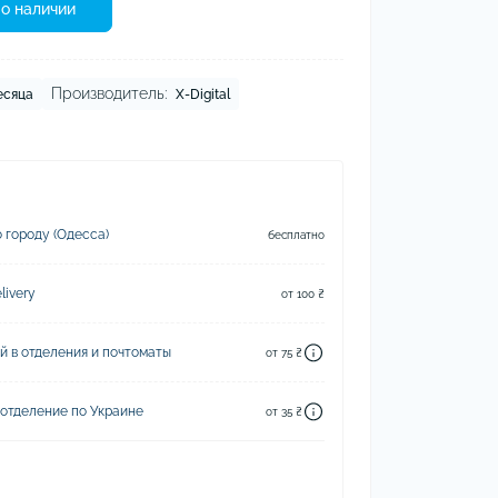
о наличии
Производитель:
есяца
X-Digital
 городу (Одесса)
бесплатно
ivery
от 100 ₴
й в отделения и почтоматы
от 75 ₴
 отделение по Украине
от 35 ₴