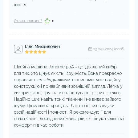
шиття.
Отзыв полезен?
0
Ілля Михайлович
13 мая 2024 (22:26)
Швейна машина Janome 90A - це ідеальний вибір
для тих, хто цінує якість і зручність. Вона прекрасно
справляється з будь-якими тканинами, має надійну
конструкцію і привабливий зовнішній вигляд. Легка у
використанні, зручна в налаштуванні різних стежок.
Надійно шиє навіть тонкі тканини і не видає зайвого
шуму. Ця машина краща за багато інших завдяки
своїй надійності і точності. Я рекомендую її для
початківців і досвідчених майстрів, які цінують якість і
комфорт під час роботи.