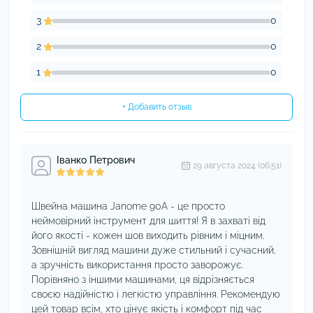
3
0
2
0
1
0
+ Добавить отзыв
Іванко Петрович
29 августа 2024 (06:51)
Швейна машина Janome 90A - це просто
неймовірний інструмент для шиття! Я в захваті від
його якості - кожен шов виходить рівним і міцним.
Зовнішній вигляд машини дуже стильний і сучасний,
а зручність використання просто заворожує.
Порівняно з іншими машинами, ця відрізняється
своєю надійністю і легкістю управління. Рекомендую
цей товар всім, хто цінує якість і комфорт під час